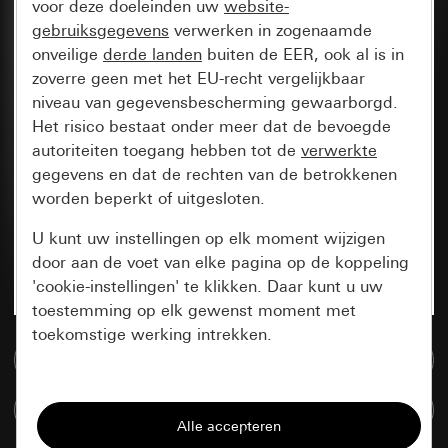
voor deze doeleinden uw
website-
gebruiksgegevens
verwerken in zogenaamde
onveilige
derde landen
buiten de EER, ook al is in
zoverre geen met het EU-recht vergelijkbaar
niveau van gegevensbescherming gewaarborgd.
Het risico bestaat onder meer dat de bevoegde
autoriteiten toegang hebben tot de
verwerkte
gegevens en dat de rechten van de betrokkenen
worden beperkt of uitgesloten.
U kunt uw instellingen op elk moment wijzigen
door aan de voet van elke pagina op de koppeling
'cookie-instellingen' te klikken. Daar kunt u uw
toestemming op elk gewenst moment met
toekomstige werking intrekken.
Naar de mediadatabase
Essentieel
Artikelen verglijken
Alle cookies die wij nodig hebben om de
pagina te kunnen weergeven.