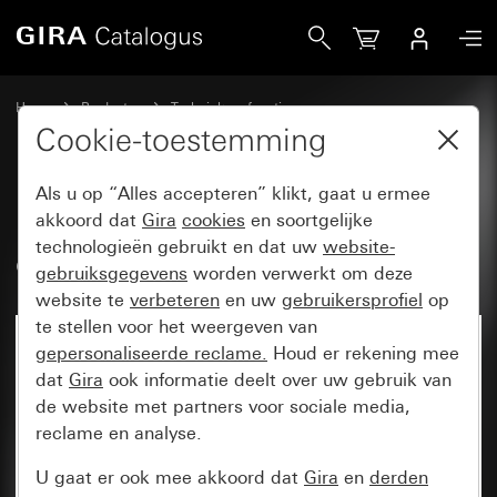
Gira Labelvellen voor tastsensor 4.55 en 4.70
Home
Producten
Techniek en functies
Inbouwbasiselementen, toebehoren
Tekstlabels
Cookie-toestemming
Als u op “Alles accepteren” klikt, gaat u ermee
Labelvellen voor tastsensor 4.55
akkoord dat
Gira
cookies
en soortgelijke
technologieën gebruikt en dat uw
website-
en 4.70
gebruiksgegevens
worden verwerkt om deze
website te
verbeteren
en uw
gebruikersprofiel
op
te stellen voor het weergeven van
gepersonaliseerde reclame.
Houd er rekening mee
dat
Gira
ook informatie deelt over uw gebruik van
de website met partners voor sociale media,
reclame en analyse.
U gaat er ook mee akkoord dat
Gira
en
derden