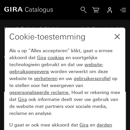
Gira Wandcontactdoos met randaarde 16 A 250 V~ met kla
Home
Producten
Schakelaarprogramma’s
Gira spatwaterdicht
Spatwaterdicht inbouw IP44 Gira TX_44
Cookie-toestemming
Als u op “Alles accepteren” klikt, gaat u ermee
Wandcontactdoos met
akkoord dat
Gira
cookies
en soortgelijke
technologieën gebruikt en dat uw
website-
randaarde 16 A 250 V~ met
gebruiksgegevens
worden verwerkt om deze
klapdeksel en tekstkader TX_44
website te
verbeteren
en uw
gebruikersprofiel
op
te stellen voor het weergeven van
gepersonaliseerde reclame.
Houd er rekening mee
dat
Gira
ook informatie deelt over uw gebruik van
de website met partners voor sociale media,
reclame en analyse.
U gaat er ook mee akkoord dat
Gira
en
derden