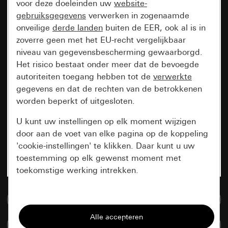
voor deze doeleinden uw
website-
gebruiksgegevens
verwerken in zogenaamde
onveilige
derde landen
buiten de EER, ook al is in
zoverre geen met het EU-recht vergelijkbaar
niveau van gegevensbescherming gewaarborgd.
Het risico bestaat onder meer dat de bevoegde
autoriteiten toegang hebben tot de
verwerkte
gegevens en dat de rechten van de betrokkenen
worden beperkt of uitgesloten.
U kunt uw instellingen op elk moment wijzigen
door aan de voet van elke pagina op de koppeling
'cookie-instellingen' te klikken. Daar kunt u uw
toestemming op elk gewenst moment met
toekomstige werking intrekken.
Essentieel
Naar de mediadatabase
Alle cookies die wij nodig hebben om de
Artikelen verglijken
pagina te kunnen weergeven.