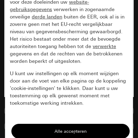
voor deze doeleinden uw
website-
gebruiksgegevens
verwerken in zogenaamde
onveilige
derde landen
buiten de EER, ook al is in
zoverre geen met het EU-recht vergelijkbaar
niveau van gegevensbescherming gewaarborgd.
Het risico bestaat onder meer dat de bevoegde
autoriteiten toegang hebben tot de
verwerkte
gegevens en dat de rechten van de betrokkenen
worden beperkt of uitgesloten.
U kunt uw instellingen op elk moment wijzigen
door aan de voet van elke pagina op de koppeling
'cookie-instellingen' te klikken. Daar kunt u uw
toestemming op elk gewenst moment met
toekomstige werking intrekken.
Naar de mediadatabase
Essentieel
Artikelen verglijken
Alle cookies die wij nodig hebben om de
pagina te kunnen weergeven.