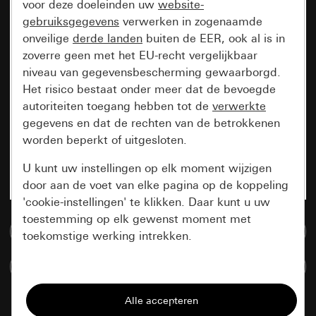
voor deze doeleinden uw
website-
gebruiksgegevens
verwerken in zogenaamde
onveilige
derde landen
buiten de EER, ook al is in
zoverre geen met het EU-recht vergelijkbaar
niveau van gegevensbescherming gewaarborgd.
Het risico bestaat onder meer dat de bevoegde
autoriteiten toegang hebben tot de
verwerkte
gegevens en dat de rechten van de betrokkenen
worden beperkt of uitgesloten.
U kunt uw instellingen op elk moment wijzigen
door aan de voet van elke pagina op de koppeling
'cookie-instellingen' te klikken. Daar kunt u uw
toestemming op elk gewenst moment met
Naar de mediadatabase
toekomstige werking intrekken.
Artikelen verglijken
Essentieel
Alle cookies die wij nodig hebben om de
pagina te kunnen weergeven.