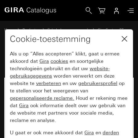
Gira Rechtstaande wip
Home
Producten
Schakelaarprogramma’s
Gira System 55
Schakelen en drukken
Cookie-toestemming
Als u op “Alles accepteren” klikt, gaat u ermee
Rechtstaande wip
akkoord dat
Gira
cookies
en soortgelijke
technologieën gebruikt en dat uw
website-
gebruiksgegevens
worden verwerkt om deze
website te
verbeteren
en uw
gebruikersprofiel
op
te stellen voor het weergeven van
gepersonaliseerde reclame.
Houd er rekening mee
dat
Gira
ook informatie deelt over uw gebruik van
de website met partners voor sociale media,
reclame en analyse.
U gaat er ook mee akkoord dat
Gira
en
derden