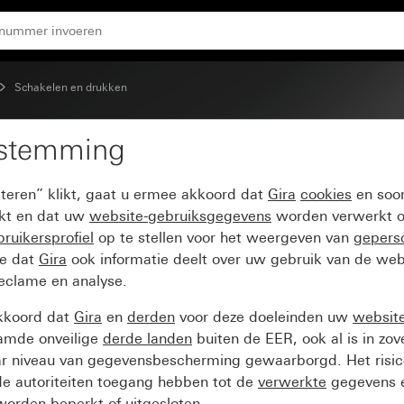
kcontact 1-polig
Schakelen en drukken
estemming
oudig 10 A 250 V~met 
pteren” klikt, gaat u ermee akkoord dat
Gira
cookies
en soor
ikt en dat uw
website-gebruiksgegevens
worden verwerkt o
ruikersprofiel
op te stellen voor het weergeven van
gepers
ee dat
Gira
ook informatie deelt over uw gebruik van de web
reclame en analyse.
kkoord dat
Gira
en
derden
voor deze doeleinden uw
websit
amde onveilige
derde landen
buiten de EER, ook al is in zo
ar niveau van gegevensbescherming gewaarborgd. Het risic
e autoriteiten toegang hebben tot de
verwerkte
gegevens e
orden beperkt of uitgesloten.