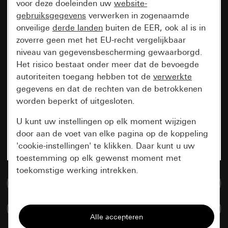
voor deze doeleinden uw
website-
gebruiksgegevens
verwerken in zogenaamde
onveilige
derde landen
buiten de EER, ook al is in
zoverre geen met het EU-recht vergelijkbaar
niveau van gegevensbescherming gewaarborgd.
Het risico bestaat onder meer dat de bevoegde
autoriteiten toegang hebben tot de
verwerkte
gegevens en dat de rechten van de betrokkenen
worden beperkt of uitgesloten.
U kunt uw instellingen op elk moment wijzigen
door aan de voet van elke pagina op de koppeling
'cookie-instellingen' te klikken. Daar kunt u uw
toestemming op elk gewenst moment met
toekomstige werking intrekken.
Naar de mediadatabase
Essentieel
Artikelen verglijken
Alle cookies die wij nodig hebben om de
pagina te kunnen weergeven.