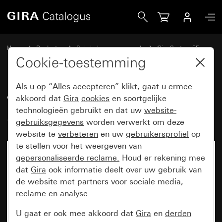
Gira Wippenset 5-voudig Plus (2+3) System 55
Home
Producten
Schakelaarprogramma’s
Gira System 55
Wippensets voor bussystemen
Cookie-toestemming
Als u op “Alles accepteren” klikt, gaat u ermee
Wippenset 5-voudig Plus (2+3)
akkoord dat
Gira
cookies
en soortgelijke
technologieën gebruikt en dat uw
website-
System 55
gebruiksgegevens
worden verwerkt om deze
website te
verbeteren
en uw
gebruikersprofiel
op
te stellen voor het weergeven van
gepersonaliseerde reclame.
Houd er rekening mee
dat
Gira
ook informatie deelt over uw gebruik van
de website met partners voor sociale media,
reclame en analyse.
U gaat er ook mee akkoord dat
Gira
en
derden