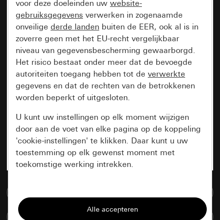
voor deze doeleinden uw
website-
gebruiksgegevens
verwerken in zogenaamde
onveilige
derde landen
buiten de EER, ook al is in
zoverre geen met het EU-recht vergelijkbaar
niveau van gegevensbescherming gewaarborgd.
Het risico bestaat onder meer dat de bevoegde
autoriteiten toegang hebben tot de
verwerkte
gegevens en dat de rechten van de betrokkenen
worden beperkt of uitgesloten.
U kunt uw instellingen op elk moment wijzigen
door aan de voet van elke pagina op de koppeling
'cookie-instellingen' te klikken. Daar kunt u uw
toestemming op elk gewenst moment met
toekomstige werking intrekken.
Essentieel
Naar de mediadatabase
Alle cookies die wij nodig hebben om de
Artikelen verglijken
pagina te kunnen weergeven.