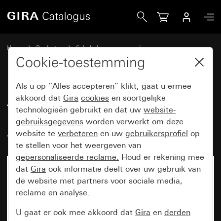
Gira Afdekramen Gira Event antraciet met overgangsafdekpl
Home
Producten
Schakelaarprogramma’s
Gira Event (System 55)
Gira Event
Cookie-toestemming
Als u op “Alles accepteren” klikt, gaat u ermee
Afdekramen Gira Event antraciet
akkoord dat
Gira
cookies
en soortgelijke
technologieën gebruikt en dat uw
website-
met overgangsafdekplaat kleur
gebruiksgegevens
worden verwerkt om deze
aluminium (gelakt)
website te
verbeteren
en uw
gebruikersprofiel
op
te stellen voor het weergeven van
gepersonaliseerde reclame.
Houd er rekening mee
dat
Gira
ook informatie deelt over uw gebruik van
de website met partners voor sociale media,
reclame en analyse.
U gaat er ook mee akkoord dat
Gira
en
derden