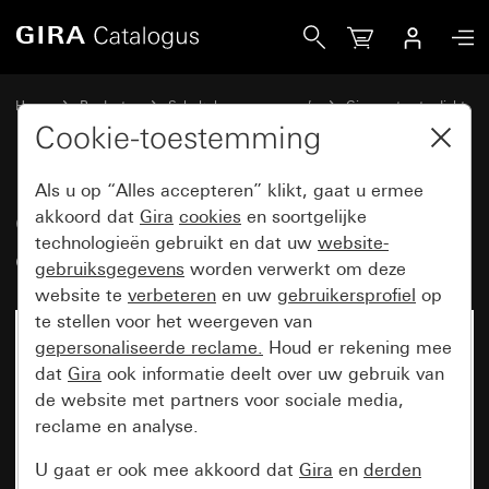
Gira Oud - Wip voor tast-controleschakelaar
Home
Producten
Schakelaarprogramma’s
Gira spatwaterdicht
Spatwaterdicht inbouw IP44 Gira TX_44
Cookie-toestemming
Als u op “Alles accepteren” klikt, gaat u ermee
Oud - Wip voor tast-
akkoord dat
Gira
cookies
en soortgelijke
technologieën gebruikt en dat uw
website-
controleschakelaar
gebruiksgegevens
worden verwerkt om deze
website te
verbeteren
en uw
gebruikersprofiel
op
te stellen voor het weergeven van
gepersonaliseerde reclame.
Houd er rekening mee
dat
Gira
ook informatie deelt over uw gebruik van
de website met partners voor sociale media,
reclame en analyse.
U gaat er ook mee akkoord dat
Gira
en
derden