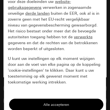
voor deze doeleinden uw
website-
gebruiksgegevens
verwerken in zogenaamde
onveilige
derde landen
buiten de EER, ook al is in
zoverre geen met het EU-recht vergelijkbaar
niveau van gegevensbescherming gewaarborgd.
Het risico bestaat onder meer dat de bevoegde
autoriteiten toegang hebben tot de
verwerkte
gegevens en dat de rechten van de betrokkenen
worden beperkt of uitgesloten.
U kunt uw instellingen op elk moment wijzigen
door aan de voet van elke pagina op de koppeling
'cookie-instellingen' te klikken. Daar kunt u uw
toestemming op elk gewenst moment met
toekomstige werking intrekken.
Naar de mediadatabase
Essentieel
Artikelen verglijken
Alle cookies die wij nodig hebben om de
pagina te kunnen weergeven.