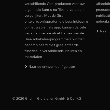
Ontvanger:
verschillende Gira-producten voor uw
afbeeldi
Ontvanger:
Interne afdeling
eigen huis kunt u nu ‘live’ ervaren en
producte
Interne afdeling
Google Ireland L
vergelijken. Met de Gira-
publicat
Hotjar Ltd.
Voor informatie
ontwerpconfigurator, die beschikbaar is
gebruik
https://business.
Overdracht aan der
op het web en als app, kunnen de vele
Levensduur van de 
Overdracht aan der
Naar 
varianten van de afdekframes van de
Derde land: VS
Gira-schakelaarprogramma's worden
YouTube
Passendheidsbesl
gecombineerd met geselecteerde
via contactgegev
Gegevensverwerkin
functies in verschillende kleuren en
Levensduur van de 
Categorieën van p
materialen.
Rechtsgrondslag en
TikTok Pixel
Gebruik van de d
Naar de ontwerpconfigurator
Latere verwerkin
Gegevensverwerkin
Ontvanger:
Evaluatie van h
Google Ireland L
Door tracking v
worden gedigita
Voor informatie
abonnees/website
https://business.
© 2026 Gira — Giersiepen GmbH & Co. KG
extra oplettendh
Overdracht aan der
worden verhoogd
Derde land: VS