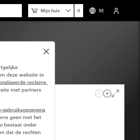
Mijn huis
0
BE
icht
tgelijke
m deze website te
onaliseerde reclame.
site met partners
e-gebruiksgegevens
verre geen met het
o bestaat onder
n dat de rechten