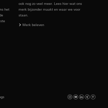
ook nog zo veel meer. Lees hier wat ons
ens het
merk bijzonder maakt en waar we voor
 de
staan.
este
Merk beleven
opie aan te vragen
koopprocessen
verstrekt. Door
ngs
redenheid bovendien