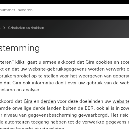
n
Schakelen en drukken
estemming
olevenster en symbool L
pteren” klikt, gaat u ermee akkoord dat
Gira
cookies
en soor
ikt en dat uw
website-gebruiksgegevens
worden verwerkt o
ruikersprofiel
op te stellen voor het weergeven van
gepers
ee dat
Gira
ook informatie deelt over uw gebruik van de web
reclame en analyse.
kkoord dat
Gira
en
derden
voor deze doeleinden uw
websit
amde onveilige
derde landen
buiten de EER, ook al is in zo
ar niveau van gegevensbescherming gewaarborgd. Het risic
e autoriteiten toegang hebben tot de
verwerkte
gegevens e
orden beperkt of uitgesloten.