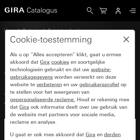
Gira Led-verlichtingselement 230 V~ voor wandcontactdoz
Home
Producten
Techniek en functies
Inbouwbasiselementen, toebehoren
Verlichtingselementen
Cookie-toestemming
Als u op “Alles accepteren” klikt, gaat u ermee
Led-verlichtingselement 230 V~
akkoord dat
Gira
cookies
en soortgelijke
technologieën gebruikt en dat uw
website-
voor wandcontactdozen met
gebruiksgegevens
worden verwerkt om deze
randaarde met controlelicht
website te
verbeteren
en uw
gebruikersprofiel
op
Oude generatie
te stellen voor het weergeven van
gepersonaliseerde reclame.
Houd er rekening mee
wandcontactdozen
dat
Gira
ook informatie deelt over uw gebruik van
de website met partners voor sociale media,
reclame en analyse.
U gaat er ook mee akkoord dat
Gira
en
derden