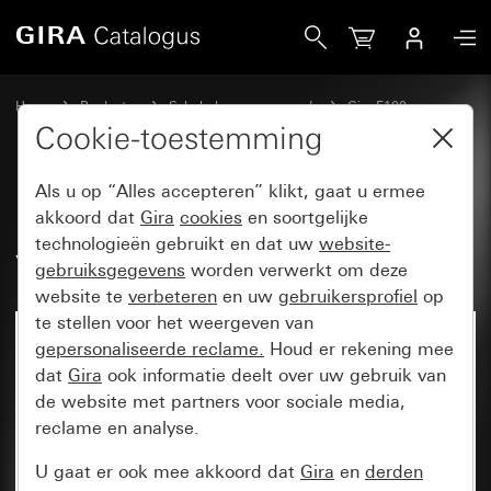
Gira Potentiaalvereffeningsdoos, 2-voudig System 70
Home
Producten
Schakelaarprogramma’s
Gira F100
Ziekenhuisinstallatie
Cookie-toestemming
Als u op “Alles accepteren” klikt, gaat u ermee
Potentiaalvereffeningsdoos, 2-
akkoord dat
Gira
cookies
en soortgelijke
technologieën gebruikt en dat uw
website-
voudig System 70
gebruiksgegevens
worden verwerkt om deze
website te
verbeteren
en uw
gebruikersprofiel
op
te stellen voor het weergeven van
Niet meer beschikbaar
gepersonaliseerde reclame.
Houd er rekening mee
dat
Gira
ook informatie deelt over uw gebruik van
de website met partners voor sociale media,
reclame en analyse.
U gaat er ook mee akkoord dat
Gira
en
derden