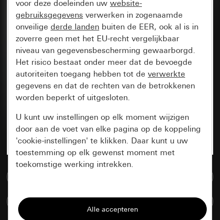
voor deze doeleinden uw
website-
gebruiksgegevens
verwerken in zogenaamde
onveilige
derde landen
buiten de EER, ook al is in
zoverre geen met het EU-recht vergelijkbaar
niveau van gegevensbescherming gewaarborgd.
Het risico bestaat onder meer dat de bevoegde
autoriteiten toegang hebben tot de
verwerkte
gegevens en dat de rechten van de betrokkenen
worden beperkt of uitgesloten.
U kunt uw instellingen op elk moment wijzigen
door aan de voet van elke pagina op de koppeling
'cookie-instellingen' te klikken. Daar kunt u uw
toestemming op elk gewenst moment met
toekomstige werking intrekken.
Naar de mediadatabase
Essentieel
Artikelen verglijken
Alle cookies die wij nodig hebben om de
pagina te kunnen weergeven.