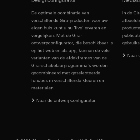
Designconfigurator
Mediad
Ontvanger:
Ontvanger:
Interne afdeling
De optimale combinatie van
In de Gi
Interne afdeling
Google Ireland L
verschillende Gira-producten voor uw
afbeeldi
Hotjar Ltd.
Voor informatie
eigen huis kunt u nu ‘live’ ervaren en
producte
https://business.
Overdracht aan der
vergelijken. Met de Gira-
publicat
Levensduur van de 
Overdracht aan der
ontwerpconfigurator, die beschikbaar is
gebruik
Derde land: VS
op het web en als app, kunnen de vele
YouTube
Passendheidsbesl
Naar 
varianten van de afdekframes van de
via contactgegev
Gegevensverwerkin
Gira-schakelaarprogramma's worden
Levensduur van de 
Categorieën van p
gecombineerd met geselecteerde
Rechtsgrondslag en
functies in verschillende kleuren en
TikTok Pixel
Gebruik van de d
materialen.
Latere verwerkin
Gegevensverwerkin
Ontvanger:
Evaluatie van h
Naar de ontwerpconfigurator
Google Ireland L
Door tracking v
worden gedigita
Voor informatie
abonnees/website
https://business.
extra oplettendh
Overdracht aan der
worden verhoogd
Derde land: VS