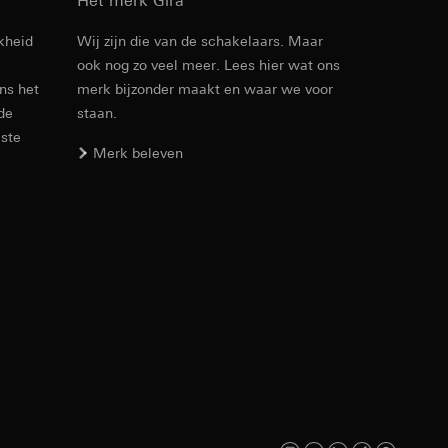
Het merk Gira
kheid
Wij zijn die van de schakelaars. Maar
ook nog zo veel meer. Lees hier wat ons
ens het
merk bijzonder maakt en waar we voor
 de
staan.
este
Merk beleven
opie aan te vragen
koopprocessen
verstrekt. Door
redenheid bovendien