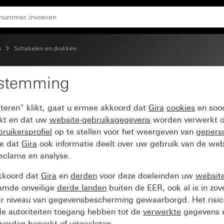
n
Schakelen en drukken
estemming
controlevenster
pteren” klikt, gaat u ermee akkoord dat
Gira
cookies
en soor
ikt en dat uw
website-gebruiksgegevens
worden verwerkt o
ruikersprofiel
op te stellen voor het weergeven van
gepers
ee dat
Gira
ook informatie deelt over uw gebruik van de web
reclame en analyse.
kkoord dat
Gira
en
derden
voor deze doeleinden uw
websit
amde onveilige
derde landen
buiten de EER, ook al is in zo
ar niveau van gegevensbescherming gewaarborgd. Het risic
e autoriteiten toegang hebben tot de
verwerkte
gegevens e
orden beperkt of uitgesloten.