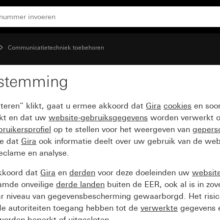
 met afdekking (45 x 45 mm)
Communicatietechniek toebehoren
estemming
rkante uitsparing voor 
pteren” klikt, gaat u ermee akkoord dat
Gira
cookies
en soor
mm)
ikt en dat uw
website-gebruiksgegevens
worden verwerkt o
ruikersprofiel
op te stellen voor het weergeven van
gepers
ee dat
Gira
ook informatie deelt over uw gebruik van de web
reclame en analyse.
kkoord dat
Gira
en
derden
voor deze doeleinden uw
websit
amde onveilige
derde landen
buiten de EER, ook al is in zo
ar niveau van gegevensbescherming gewaarborgd. Het risic
e autoriteiten toegang hebben tot de
verwerkte
gegevens e
orden beperkt of uitgesloten.