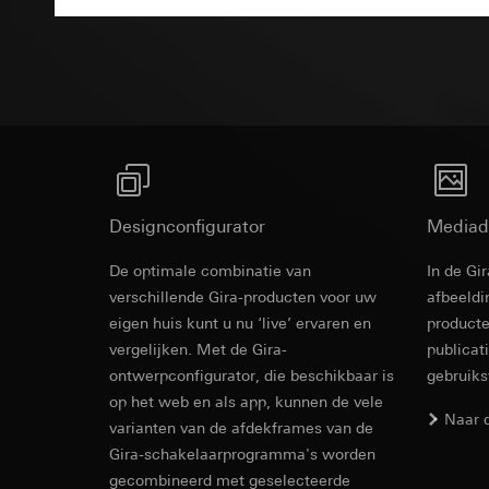
Rechtsgrondslag en
Bestektekst
Ontvanger:
Interne
Ontvanger:
Gebruik van de d
Overdracht aan der
Interne afdeling
Latere verwerkin
Levensduur van de 
Google Ireland L
Ontvanger:
Voor informatie
Interne afdeling
https://business.
Pinterest, Inc. (V
Overdracht aan der
Overdracht aan der
Derde land: VS
Derde land: VS
Passendheidsbesl
Designconfigurator
Mediad
Passendheidsbesl
via contactgegev
via contactgegev
Levensduur van de 
De optimale combinatie van
In de Gi
Levensduur van de 
verschillende Gira-producten voor uw
afbeeldi
Vimeo
eigen huis kunt u nu ‘live’ ervaren en
producte
LinkedIn Ins
vergelijken. Met de Gira-
publicat
Gegevensverwerkin
Gegevensverwerkin
ontwerpconfigurator, die beschikbaar is
gebruik
Categorieën van p
voor het schakelen 
op het web en als app, kunnen de vele
Website voor par
Categorieën van p
Naar 
de website, mui
varianten van de afdekframes van de
tijdstempel
Website voor zak
Gira-schakelaarprogramma's worden
Rechtsgrondslag en
website, muisbew
gecombineerd met geselecteerde
Gebruik van de d