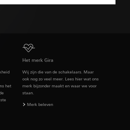
n taken
TXT
Download
opie aan te vragen
Het merk Gira
opie aan te vragen
kheid
Wij zijn die van de schakelaars. Maar
ook nog zo veel meer. Lees hier wat ons
ens het
merk bijzonder maakt en waar we voor
 de
staan.
deze informatie
este
)
Merk beleven
ebsitebezoeker op
errer-URL en
sitebezoeker op de
reffende website,