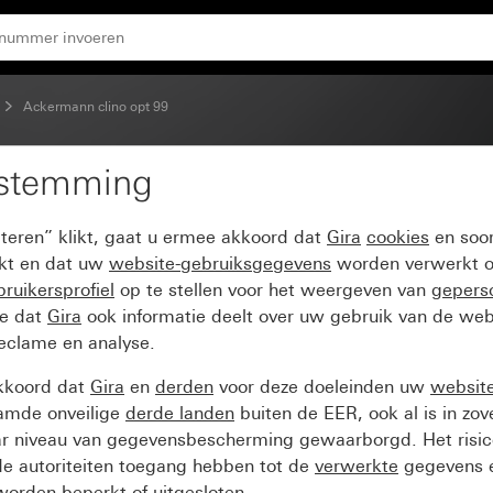
Ackermann clino opt 99
estemming
ep- en uitschakelknop
pteren” klikt, gaat u ermee akkoord dat
Gira
cookies
en soor
ikt en dat uw
website-gebruiksgegevens
worden verwerkt o
ruikersprofiel
op te stellen voor het weergeven van
gepers
ee dat
Gira
ook informatie deelt over uw gebruik van de web
reclame en analyse.
kkoord dat
Gira
en
derden
voor deze doeleinden uw
websit
amde onveilige
derde landen
buiten de EER, ook al is in zo
ar niveau van gegevensbescherming gewaarborgd. Het risic
e autoriteiten toegang hebben tot de
verwerkte
gegevens e
orden beperkt of uitgesloten.