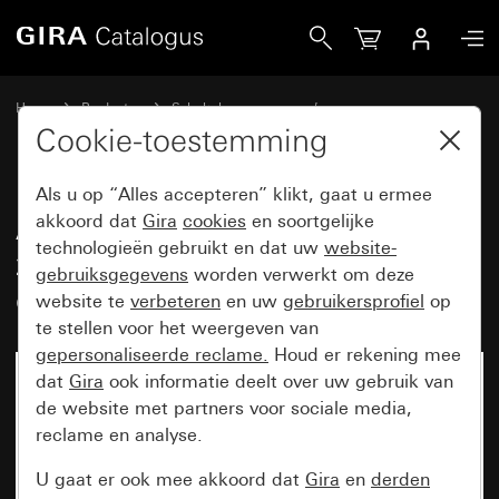
Gira Afdekramen Gira Event Clear zand met overgangsafde
Home
Producten
Schakelaarprogramma’s
Gira Event (System 55)
Gira Event
Cookie-toestemming
Als u op “Alles accepteren” klikt, gaat u ermee
Afdekramen Gira Event Clear
akkoord dat
Gira
cookies
en soortgelijke
technologieën gebruikt en dat uw
website-
zand met overgangsafdekplaat
gebruiksgegevens
worden verwerkt om deze
crème wit glanzend
website te
verbeteren
en uw
gebruikersprofiel
op
te stellen voor het weergeven van
gepersonaliseerde reclame.
Houd er rekening mee
dat
Gira
ook informatie deelt over uw gebruik van
de website met partners voor sociale media,
reclame en analyse.
U gaat er ook mee akkoord dat
Gira
en
derden