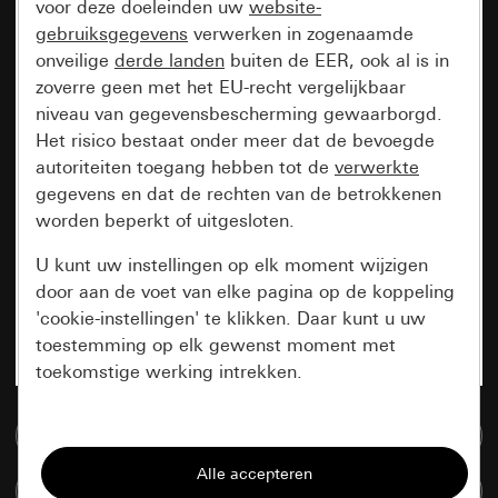
voor deze doeleinden uw
website-
gebruiksgegevens
verwerken in zogenaamde
onveilige
derde landen
buiten de EER, ook al is in
zoverre geen met het EU-recht vergelijkbaar
niveau van gegevensbescherming gewaarborgd.
Het risico bestaat onder meer dat de bevoegde
autoriteiten toegang hebben tot de
verwerkte
gegevens en dat de rechten van de betrokkenen
worden beperkt of uitgesloten.
U kunt uw instellingen op elk moment wijzigen
door aan de voet van elke pagina op de koppeling
'cookie-instellingen' te klikken. Daar kunt u uw
toestemming op elk gewenst moment met
toekomstige werking intrekken.
Essentieel
Naar de mediadatabase
Alle cookies die wij nodig hebben om de
Artikelen verglijken
pagina te kunnen weergeven.