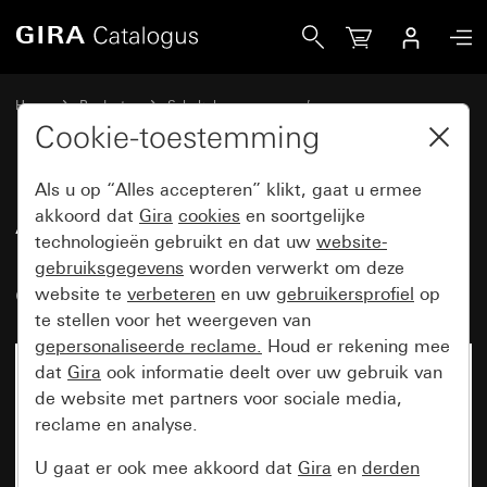
Gira Afdekramen Gira Event Clear bruin met overgangsafd
Home
Producten
Schakelaarprogramma’s
Gira Event (System 55)
Gira Event
Cookie-toestemming
Als u op “Alles accepteren” klikt, gaat u ermee
Afdekramen Gira Event Clear
akkoord dat
Gira
cookies
en soortgelijke
technologieën gebruikt en dat uw
website-
bruin met overgangsafdekplaat
gebruiksgegevens
worden verwerkt om deze
crème wit glanzend
website te
verbeteren
en uw
gebruikersprofiel
op
te stellen voor het weergeven van
gepersonaliseerde reclame.
Houd er rekening mee
dat
Gira
ook informatie deelt over uw gebruik van
de website met partners voor sociale media,
reclame en analyse.
U gaat er ook mee akkoord dat
Gira
en
derden