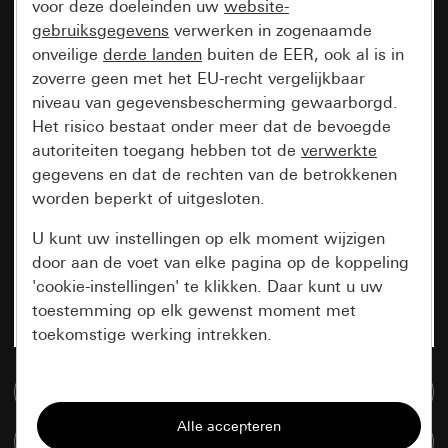
voor deze doeleinden uw
website-
gebruiksgegevens
verwerken in zogenaamde
onveilige
derde landen
buiten de EER, ook al is in
zoverre geen met het EU-recht vergelijkbaar
niveau van gegevensbescherming gewaarborgd.
Het risico bestaat onder meer dat de bevoegde
autoriteiten toegang hebben tot de
verwerkte
gegevens en dat de rechten van de betrokkenen
worden beperkt of uitgesloten.
U kunt uw instellingen op elk moment wijzigen
door aan de voet van elke pagina op de koppeling
'cookie-instellingen' te klikken. Daar kunt u uw
toestemming op elk gewenst moment met
toekomstige werking intrekken.
Essentieel
Naar de mediadatabase
Alle cookies die wij nodig hebben om de
Artikelen verglijken
pagina te kunnen weergeven.