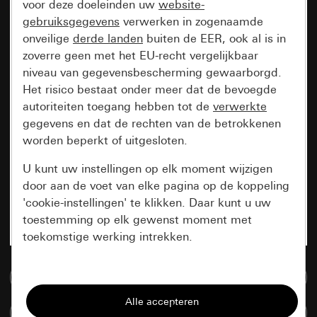
voor deze doeleinden uw
website-
gebruiksgegevens
verwerken in zogenaamde
onveilige
derde landen
buiten de EER, ook al is in
zoverre geen met het EU-recht vergelijkbaar
niveau van gegevensbescherming gewaarborgd.
Het risico bestaat onder meer dat de bevoegde
autoriteiten toegang hebben tot de
verwerkte
gegevens en dat de rechten van de betrokkenen
worden beperkt of uitgesloten.
U kunt uw instellingen op elk moment wijzigen
door aan de voet van elke pagina op de koppeling
'cookie-instellingen' te klikken. Daar kunt u uw
toestemming op elk gewenst moment met
toekomstige werking intrekken.
Essentieel
Naar de mediadatabase
Alle cookies die wij nodig hebben om de
Artikelen verglijken
pagina te kunnen weergeven.