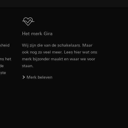
n taken
Download
Het merk Gira
kheid
Wij zijn die van de schakelaars. Maar
ook nog zo veel meer. Lees hier wat ons
Artikelnr. 0213126
opie aan te vragen
ens het
merk bijzonder maakt en waar we voor
opie aan te vragen
 de
staan.
RFA
, 384 KB
este
Merk beleven
deze informatie
Download
)
ebsitebezoeker op
errer-URL en
sitebezoeker op de
Artikelnr. 0213126
reffende website,