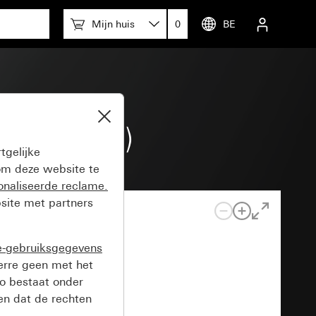
Mijn huis
0
BE
nodiseerd)
tgelijke
m deze website te
onaliseerde reclame.
site met partners
e-gebruiksgegevens
verre geen met het
o bestaat onder
n dat de rechten