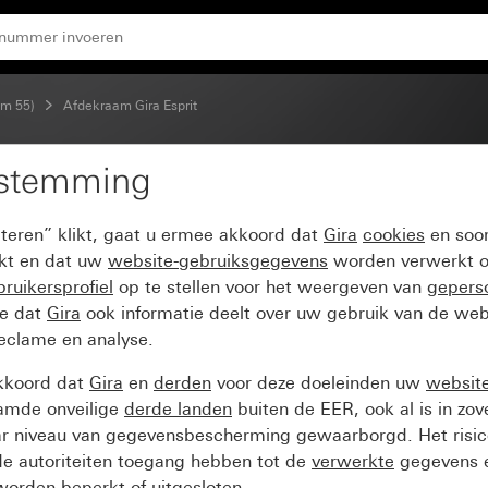
)
em 55)
Afdekraam Gira Esprit
estemming
it aluminium zwart (gea
pteren” klikt, gaat u ermee akkoord dat
Gira
cookies
en soor
ikt en dat uw
website-gebruiksgegevens
worden verwerkt o
ruikersprofiel
op te stellen voor het weergeven van
gepers
ee dat
Gira
ook informatie deelt over uw gebruik van de web
reclame en analyse.
kkoord dat
Gira
en
derden
voor deze doeleinden uw
websit
amde onveilige
derde landen
buiten de EER, ook al is in zo
ar niveau van gegevensbescherming gewaarborgd. Het risic
e autoriteiten toegang hebben tot de
verwerkte
gegevens e
orden beperkt of uitgesloten.