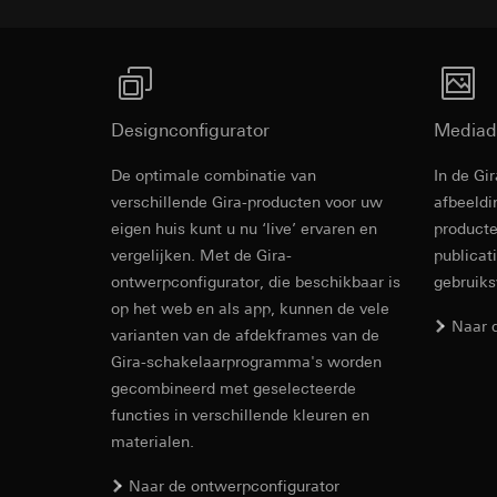
Rechtsgrondslag en
Ontvanger:
Interne
Ontvanger:
Gebruik van de d
Overdracht aan der
Interne afdeling
Latere verwerkin
Levensduur van de 
Google Ireland L
Ontvanger:
Voor informatie
Interne afdeling
Designconfigurator
Mediad
https://business.
Pinterest, Inc. (V
Overdracht aan der
De optimale combinatie van
In de Gi
Overdracht aan der
Derde land: VS
Revit Besta
verschillende Gira-producten voor uw
afbeeldi
Derde land: VS
Passendheidsbesl
eigen huis kunt u nu ‘live’ ervaren en
producte
Passendheidsbesl
via contactgegev
vergelijken. Met de Gira-
via contactgegev
publicat
Levensduur van de 
ontwerpconfigurator, die beschikbaar is
gebruik
Levensduur van de 
op het web en als app, kunnen de vele
Vimeo
Naar 
varianten van de afdekframes van de
LinkedIn Ins
Gegevensverwerkin
Gira-schakelaarprogramma's worden
Gegevensverwerkin
Categorieën van p
gecombineerd met geselecteerde
voor het schakelen 
Website voor par
functies in verschillende kleuren en
Categorieën van p
de website, mui
materialen.
tijdstempel
Website voor zak
IFC Bestand
Rechtsgrondslag en
website, muisbew
Naar de ontwerpconfigurator
Gebruik van de d