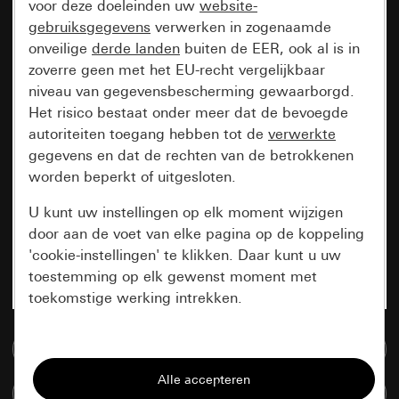
voor deze doeleinden uw
website-
gebruiksgegevens
verwerken in zogenaamde
onveilige
derde landen
buiten de EER, ook al is in
zoverre geen met het EU-recht vergelijkbaar
niveau van gegevensbescherming gewaarborgd.
Het risico bestaat onder meer dat de bevoegde
autoriteiten toegang hebben tot de
verwerkte
gegevens en dat de rechten van de betrokkenen
worden beperkt of uitgesloten.
U kunt uw instellingen op elk moment wijzigen
door aan de voet van elke pagina op de koppeling
'cookie-instellingen' te klikken. Daar kunt u uw
toestemming op elk gewenst moment met
toekomstige werking intrekken.
Essentieel
Naar de mediadatabase
Alle cookies die wij nodig hebben om de
Artikelen verglijken
pagina te kunnen weergeven.