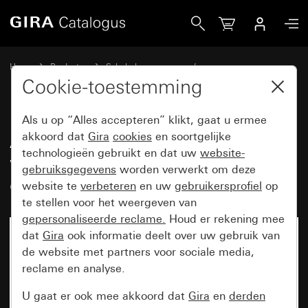
Gira Afdekramen Gira Event zuiver wit mat met overgangsa
Home
Producten
Schakelaarprogramma’s
Gira Event (System 55)
Gira Event
Cookie-toestemming
Als u op “Alles accepteren” klikt, gaat u ermee
Afdekramen Gira Event zuiver
akkoord dat
Gira
cookies
en soortgelijke
technologieën gebruikt en dat uw
website-
wit mat met
gebruiksgegevens
worden verwerkt om deze
overgangsafdekplaat antraciet
website te
verbeteren
en uw
gebruikersprofiel
op
te stellen voor het weergeven van
gepersonaliseerde reclame.
Houd er rekening mee
dat
Gira
ook informatie deelt over uw gebruik van
de website met partners voor sociale media,
reclame en analyse.
U gaat er ook mee akkoord dat
Gira
en
derden