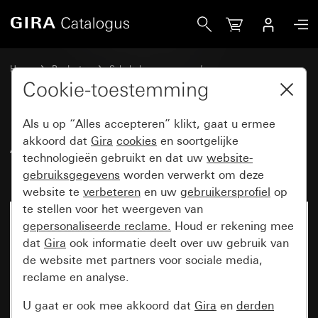
Gira Afdekraam Gira F200 antraciet (gelakt)
Home
Producten
Schakelaarprogramma’s
Gira F200 (System 70)
Afdekraam Gira F200
Cookie-toestemming
Als u op “Alles accepteren” klikt, gaat u ermee
Afdekraam Gira F200 antraciet
akkoord dat
Gira
cookies
en soortgelijke
technologieën gebruikt en dat uw
website-
(gelakt)
gebruiksgegevens
worden verwerkt om deze
website te
verbeteren
en uw
gebruikersprofiel
op
te stellen voor het weergeven van
Nieuw
gepersonaliseerde reclame.
Houd er rekening mee
dat
Gira
ook informatie deelt over uw gebruik van
de website met partners voor sociale media,
reclame en analyse.
U gaat er ook mee akkoord dat
Gira
en
derden