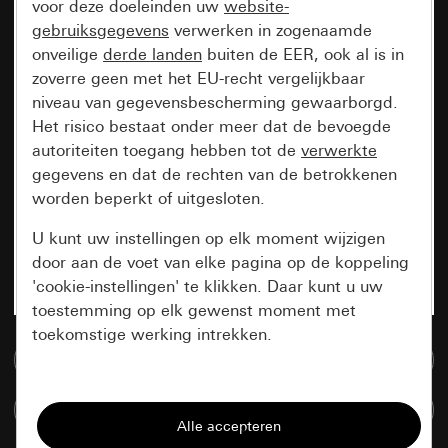
voor deze doeleinden uw
website-
gebruiksgegevens
verwerken in zogenaamde
onveilige
derde landen
buiten de EER, ook al is in
zoverre geen met het EU-recht vergelijkbaar
niveau van gegevensbescherming gewaarborgd.
Het risico bestaat onder meer dat de bevoegde
autoriteiten toegang hebben tot de
verwerkte
gegevens en dat de rechten van de betrokkenen
worden beperkt of uitgesloten.
U kunt uw instellingen op elk moment wijzigen
door aan de voet van elke pagina op de koppeling
'cookie-instellingen' te klikken. Daar kunt u uw
toestemming op elk gewenst moment met
toekomstige werking intrekken.
Naar de mediadatabase
Essentieel
Artikelen verglijken
Alle cookies die wij nodig hebben om de
pagina te kunnen weergeven.