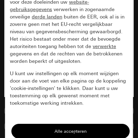
voor deze doeleinden uw
website-
gebruiksgegevens
verwerken in zogenaamde
onveilige
derde landen
buiten de EER, ook al is in
zoverre geen met het EU-recht vergelijkbaar
niveau van gegevensbescherming gewaarborgd.
Het risico bestaat onder meer dat de bevoegde
autoriteiten toegang hebben tot de
verwerkte
gegevens en dat de rechten van de betrokkenen
worden beperkt of uitgesloten.
U kunt uw instellingen op elk moment wijzigen
door aan de voet van elke pagina op de koppeling
'cookie-instellingen' te klikken. Daar kunt u uw
toestemming op elk gewenst moment met
toekomstige werking intrekken.
Naar de mediadatabase
Essentieel
Artikelen verglijken
Alle cookies die wij nodig hebben om de
pagina te kunnen weergeven.