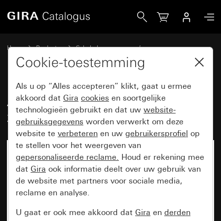
Gira Afdekraam Gira Esprit aluminium zuiver wit mat (gelak
Home
Producten
Schakelaarprogramma’s
Gira Esprit (System 55)
Afdekraam Gira Esprit
Cookie-toestemming
Als u op “Alles accepteren” klikt, gaat u ermee
Afdekraam Gira Esprit aluminium
akkoord dat
Gira
cookies
en soortgelijke
technologieën gebruikt en dat uw
website-
zuiver wit mat (gelakt)
gebruiksgegevens
worden verwerkt om deze
website te
verbeteren
en uw
gebruikersprofiel
op
te stellen voor het weergeven van
gepersonaliseerde reclame.
Houd er rekening mee
dat
Gira
ook informatie deelt over uw gebruik van
de website met partners voor sociale media,
reclame en analyse.
U gaat er ook mee akkoord dat
Gira
en
derden