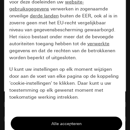
voor deze doeleinden uw
website-
gebruiksgegevens
verwerken in zogenaamde
onveilige
derde landen
buiten de EER, ook al is in
zoverre geen met het EU-recht vergelijkbaar
niveau van gegevensbescherming gewaarborgd.
Het risico bestaat onder meer dat de bevoegde
autoriteiten toegang hebben tot de
verwerkte
gegevens en dat de rechten van de betrokkenen
worden beperkt of uitgesloten.
U kunt uw instellingen op elk moment wijzigen
door aan de voet van elke pagina op de koppeling
'cookie-instellingen' te klikken. Daar kunt u uw
toestemming op elk gewenst moment met
toekomstige werking intrekken.
Naar de mediadatabase
Essentieel
Artikelen verglijken
Alle cookies die wij nodig hebben om de
pagina te kunnen weergeven.