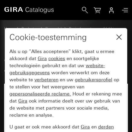
Gira Oud - Wip met controlevenster en symbool Wandcont
Home
Producten
Reservdel
Basiselementen en afdekkingen
Schakelen en drukken
Cookie-toestemming
Als u op “Alles accepteren” klikt, gaat u ermee
Oud - Wip met controlevenster
akkoord dat
Gira
cookies
en soortgelijke
technologieën gebruikt en dat uw
website-
en symbool Wandcontactdoos
gebruiksgegevens
worden verwerkt om deze
website te
verbeteren
en uw
gebruikersprofiel
op
te stellen voor het weergeven van
gepersonaliseerde reclame.
Houd er rekening mee
dat
Gira
ook informatie deelt over uw gebruik van
de website met partners voor sociale media,
reclame en analyse.
U gaat er ook mee akkoord dat
Gira
en
derden