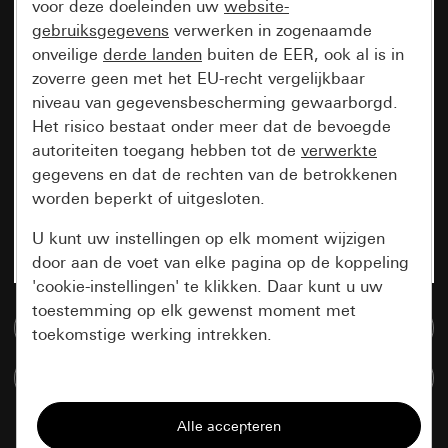
voor deze doeleinden uw
website-
gebruiksgegevens
verwerken in zogenaamde
onveilige
derde landen
buiten de EER, ook al is in
zoverre geen met het EU-recht vergelijkbaar
niveau van gegevensbescherming gewaarborgd.
Het risico bestaat onder meer dat de bevoegde
autoriteiten toegang hebben tot de
verwerkte
gegevens en dat de rechten van de betrokkenen
worden beperkt of uitgesloten.
U kunt uw instellingen op elk moment wijzigen
door aan de voet van elke pagina op de koppeling
'cookie-instellingen' te klikken. Daar kunt u uw
toestemming op elk gewenst moment met
Naar de mediadatabase
toekomstige werking intrekken.
Artikelen verglijken
Essentieel
Alle cookies die wij nodig hebben om de
pagina te kunnen weergeven.