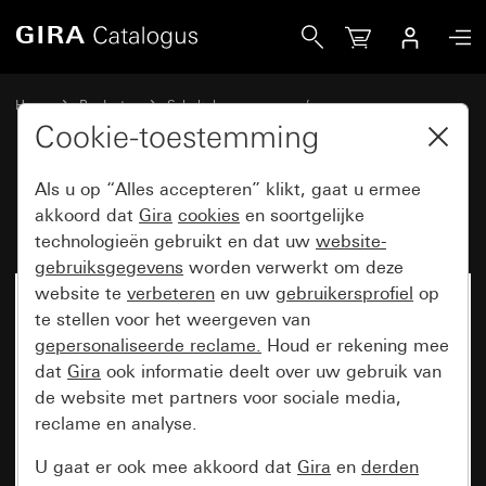
Gira Universele uit-wisselschakelaar
Home
Producten
Schakelaarprogramma’s
Opbouw en profiel 55
Gira opbouw
Cookie-toestemming
Als u op “Alles accepteren” klikt, gaat u ermee
Universele uit-wisselschakelaar
akkoord dat
Gira
cookies
en soortgelijke
technologieën gebruikt en dat uw
website-
gebruiksgegevens
worden verwerkt om deze
website te
verbeteren
en uw
gebruikersprofiel
op
Niet meer beschikbaar
te stellen voor het weergeven van
gepersonaliseerde reclame.
Houd er rekening mee
dat
Gira
ook informatie deelt over uw gebruik van
de website met partners voor sociale media,
reclame en analyse.
U gaat er ook mee akkoord dat
Gira
en
derden