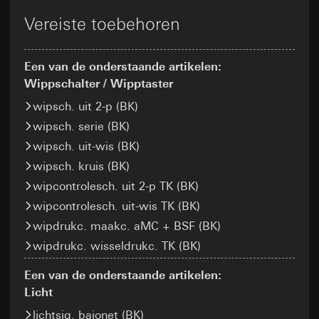
exploitant gestuurd.
Gebruik van de dienst: § 25 lid 1 zin 1, TDDDG
Rechtsgrondslag en evt. gerechtvaardigde
Vereiste toebehoren
Categorieën van persoonsgegevens:
IP-adres
belangen:
Latere verwerking van de persoonsgegevens:
(geanonimiseerd)
Art. 6 lid 1 a) AVG
Art. 6 lid 1 f) AVG
Rechtsgrondslag en evt. gerechtvaardigde belangen:
Behartigde gerechtvaardigde belangen: zie
Een van de onderstaande artikelen:
Ontvanger:
Interne afdelingen, voor zover
Gebruik van de dienst: § 25 lid 1 zin 1, TDDDG
gegevensverwerkingsdoeleinden
toegang noodzakelijk is voor het uitvoeren van
Wippschalter / Wipptaster
Latere verwerking van de persoonsgegevens: Art. 6
taken
Ontvanger:
lid 1 a) AVG
Interne afdelingen, voor zover
wipsch. uit 2-p (BK)
Overdracht aan derde landen:
geen
toegang noodzakelijk is voor het uitvoeren van
Ontvanger:
wipsch. serie (BK)
taken
Levensduur van de cookies:
Interne afdelingen, voor zover toegang noodzakelijk
Overdracht aan derde landen:
12 maanden
geen
wipsch. uit-wis (BK)
is voor het uitvoeren van taken
Levensduur van de cookies:
Tijdstip van opslag: Na toestemming
wipsch. kruis (BK)
Google Ireland Ltd, Google LLC (VS)
Opslag van de gegevens gedurende de sessie
Voor informatie over hoe Google uw
wipcontrolesch. uit 2-p TK (BK)
tot het sluiten van de browser
Google reCAPTCHA
persoonsgegevens verwerkt, ga naar
wipcontrolesch. uit-wis TK (BK)
Tijdstip van opslag: bij het laden van de
https://business.safety.google/privacy
Gegevensverwerkingsdoeleinden:
Controleren of
pagina
wipdrukc. maakc. aMC + BSF (BK)
gegevens op websites worden ingevoerd door een mens
Overdracht aan derde landen:
of door een geautomatiseerd programma
wipdrukc. wisseldrukc. TK (BK)
Derde land: VS
home-assistent-remember-token
Categorieën van persoonsgegevens:
Passendheidsbesluit/garanties/uitzonderingsbepaling:
Een van de onderstaande artikelen:
Gegevensverwerkingsdoeleinden:
Website voor particuliere klanten: IP-adres
Hiermee
standaard contractclausules, kopie aan te vragen via
Licht
wordt de status van de Home Assistant
(geanonimiseerd), verblijfsduur van de
contactgegevens in punt 1, toestemming
configuratie behouden in het kader van het
websitebezoeker op de website, muisbewegingen
overeenkomstig art. 49 lid 1 a) AVG
lichtsig. bajonet (BK)