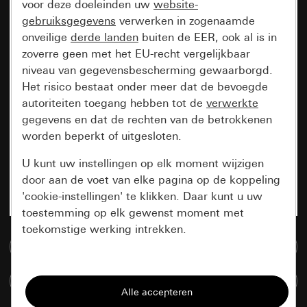
voor deze doeleinden uw
website-
gebruiksgegevens
verwerken in zogenaamde
onveilige
derde landen
buiten de EER, ook al is in
zoverre geen met het EU-recht vergelijkbaar
niveau van gegevensbescherming gewaarborgd.
Het risico bestaat onder meer dat de bevoegde
autoriteiten toegang hebben tot de
verwerkte
gegevens en dat de rechten van de betrokkenen
worden beperkt of uitgesloten.
U kunt uw instellingen op elk moment wijzigen
door aan de voet van elke pagina op de koppeling
'cookie-instellingen' te klikken. Daar kunt u uw
toestemming op elk gewenst moment met
toekomstige werking intrekken.
Naar de mediadatabase
Essentieel
Artikelen verglijken
Alle cookies die wij nodig hebben om de
pagina te kunnen weergeven.