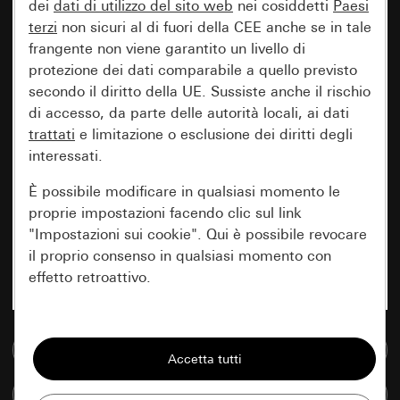
dei
dati di utilizzo del sito web
nei cosiddetti
Paesi
terzi
non sicuri al di fuori della CEE anche se in tale
frangente non viene garantito un livello di
protezione dei dati comparabile a quello previsto
secondo il diritto della UE. Sussiste anche il rischio
di accesso, da parte delle autorità locali, ai dati
trattati
e limitazione o esclusione dei diritti degli
interessati.
È possibile modificare in qualsiasi momento le
proprie impostazioni facendo clic sul link
"Impostazioni sui cookie". Qui è possibile revocare
il proprio consenso in qualsiasi momento con
effetto retroattivo.
Essenziali
Vai alla banca dati multimediale
Tutti i cookie necessari per poter mostrare la
pagina.
Confronta articoli