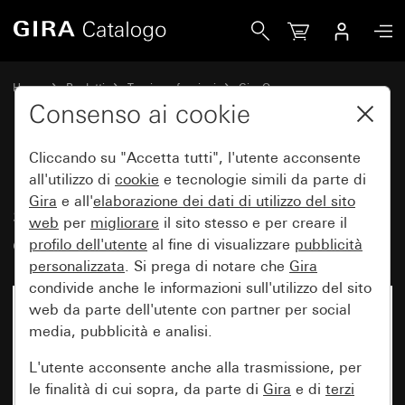
Gira Bilanciere 2 moduli non stampato con finestra di contr
Home
Prodotti
Tecnica e funzioni
Gira One
Dispositivi di comando
Consenso ai cookie
Cliccando su "Accetta tutti", l'utente acconsente
Bilanciere 2 moduli non
all'utilizzo di
cookie
e tecnologie simili da parte di
Gira
e all'
elaborazione dei
dati di utilizzo del sito
stampato con finestra di
web
per
migliorare
il sito stesso e per creare il
controllo System 55
profilo dell'utente
al fine di visualizzare
pubblicità
personalizzata
. Si prega di notare che
Gira
condivide anche le informazioni sull'utilizzo del sito
web da parte dell'utente con partner per social
media, pubblicità e analisi.
L'utente acconsente anche alla trasmissione, per
le finalità di cui sopra, da parte di
Gira
e di
terzi