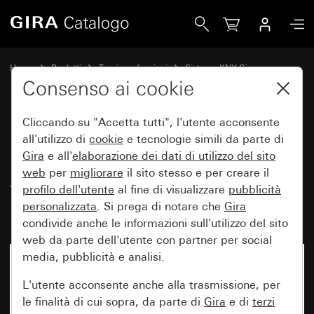
Gira Pulsante con bilanciere, 2 moduli non stampato/simbo
Home
Prodotti
Tecnica e funzioni
Sistema KNX Gira
Dispositivi di comando Gira per KNX
Consenso ai cookie
Cliccando su "Accetta tutti", l'utente acconsente
Pulsante con bilanciere, 2
all'utilizzo di
cookie
e tecnologie simili da parte di
Gira
e all'
elaborazione dei
dati di utilizzo del sito
moduli non stampato/simboli
web
per
migliorare
il sito stesso e per creare il
freccia per Gira One e KNX
profilo dell'utente
al fine di visualizzare
pubblicità
System 55
personalizzata
. Si prega di notare che
Gira
condivide anche le informazioni sull'utilizzo del sito
web da parte dell'utente con partner per social
media, pubblicità e analisi.
L'utente acconsente anche alla trasmissione, per
le finalità di cui sopra, da parte di
Gira
e di
terzi