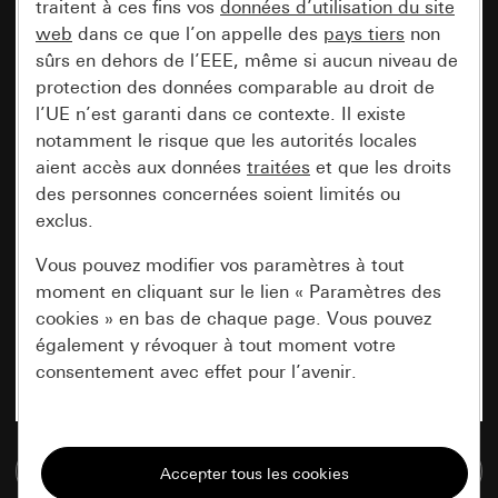
traitent à ces fins vos
données d’utilisation du site
web
dans ce que l’on appelle des
pays tiers
non
sûrs en dehors de l’EEE, même si aucun niveau de
protection des données comparable au droit de
l’UE n’est garanti dans ce contexte. Il existe
notamment le risque que les autorités locales
aient accès aux données
traitées
et que les droits
des personnes concernées soient limités ou
exclus.
Vous pouvez modifier vos paramètres à tout
moment en cliquant sur le lien « Paramètres des
cookies » en bas de chaque page. Vous pouvez
également y révoquer à tout moment votre
consentement avec effet pour l’avenir.
Nécessaires
Accéder à la base de données de médias
Tous les cookies dont nous avons besoin pour
pouvoir vous afficher le site.