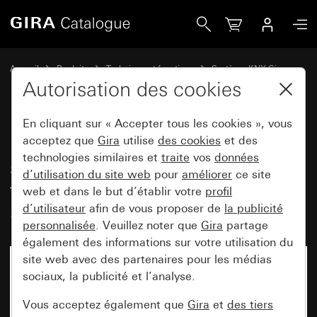
Gira Bouton-poussoir avec bascule 2x sans impression / s
Accueil
Produits
Technique et fonctions
Système KNX Gira
Appareils de commande Gira pour KNX
Autorisation des cookies
En cliquant sur « Accepter tous les cookies », vous
Bouton-poussoir avec bascule 2x
acceptez que
Gira
utilise
des cookies
et des
technologies similaires et
traite
vos
données
sans impression / symboles de
d’utilisation du site web
pour
améliorer
ce site
flèche pour Gira One et KNX
web et dans le but d’établir votre
profil
System 55
d’utilisateur
afin de vous proposer de
la publicité
personnalisée
. Veuillez noter que
Gira
partage
également des informations sur votre utilisation du
site web avec des partenaires pour les médias
sociaux, la publicité et l’analyse.
Vous acceptez également que
Gira
et
des tiers