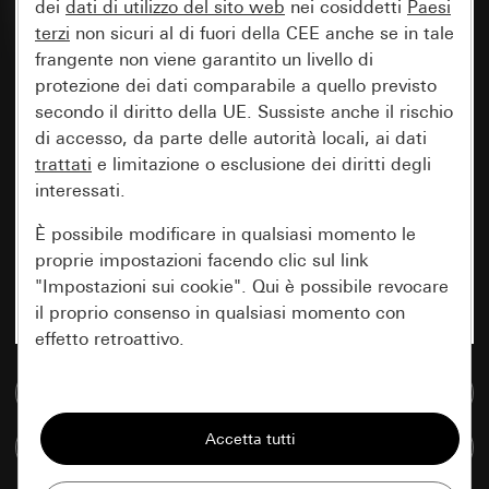
dei
dati di utilizzo del sito web
nei cosiddetti
Paesi
terzi
non sicuri al di fuori della CEE anche se in tale
frangente non viene garantito un livello di
protezione dei dati comparabile a quello previsto
secondo il diritto della UE. Sussiste anche il rischio
di accesso, da parte delle autorità locali, ai dati
trattati
e limitazione o esclusione dei diritti degli
interessati.
È possibile modificare in qualsiasi momento le
proprie impostazioni facendo clic sul link
"Impostazioni sui cookie". Qui è possibile revocare
il proprio consenso in qualsiasi momento con
effetto retroattivo.
Vai alla banca dati multimediale
Essenziali
Tutti i cookie necessari per poter mostrare la
Confronta articoli
pagina.