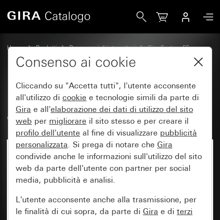
Gira Bilanciere diritto con finestra di controllo
Home
Prodotti
Programmi di interruttori
Gira System 55
Comando a interruttore e a pulsante
Consenso ai cookie
Cliccando su "Accetta tutti", l'utente acconsente
Bilanciere diritto con finestra di
all'utilizzo di
cookie
e tecnologie simili da parte di
Gira
e all'
elaborazione dei
dati di utilizzo del sito
controllo
web
per
migliorare
il sito stesso e per creare il
profilo dell'utente
al fine di visualizzare
pubblicità
personalizzata
. Si prega di notare che
Gira
condivide anche le informazioni sull'utilizzo del sito
web da parte dell'utente con partner per social
media, pubblicità e analisi.
L'utente acconsente anche alla trasmissione, per
le finalità di cui sopra, da parte di
Gira
e di
terzi