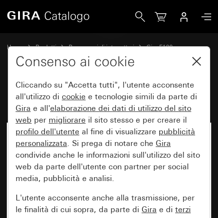
Gira Bilanciere System 70
Home
Prodotti
Programmi di interruttori
Gira F100
Comando a interruttore e a pulsante
Consenso ai cookie
Cliccando su "Accetta tutti", l'utente acconsente
Bilanciere System 70
all'utilizzo di
cookie
e tecnologie simili da parte di
Gira
e all'
elaborazione dei
dati di utilizzo del sito
web
per
migliorare
il sito stesso e per creare il
profilo dell'utente
al fine di visualizzare
pubblicità
personalizzata
. Si prega di notare che
Gira
condivide anche le informazioni sull'utilizzo del sito
web da parte dell'utente con partner per social
media, pubblicità e analisi.
L'utente acconsente anche alla trasmissione, per
le finalità di cui sopra, da parte di
Gira
e di
terzi