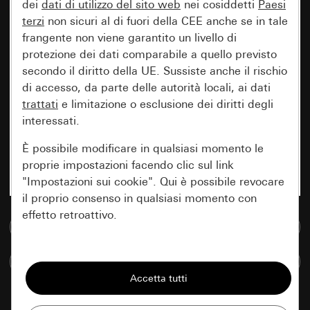
dei
dati di utilizzo del sito web
nei cosiddetti
Paesi
terzi
non sicuri al di fuori della CEE anche se in tale
frangente non viene garantito un livello di
protezione dei dati comparabile a quello previsto
secondo il diritto della UE. Sussiste anche il rischio
di accesso, da parte delle autorità locali, ai dati
trattati
e limitazione o esclusione dei diritti degli
interessati.
È possibile modificare in qualsiasi momento le
proprie impostazioni facendo clic sul link
"Impostazioni sui cookie". Qui è possibile revocare
il proprio consenso in qualsiasi momento con
effetto retroattivo.
Vai alla banca dati multimediale
Essenziali
Confronta articoli
Tutti i cookie necessari per poter mostrare la
pagina.