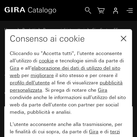
Gira Interruttore a bilanciere 10 AX 250 V~ con bilanciere 
Home
Prodotti
Programmi di interruttori
Gira System 55
Comando a interruttore e a pulsante
Consenso ai cookie
Cliccando su "Accetta tutti", l'utente acconsente
Interruttore a bilanciere 10 AX
all'utilizzo di
cookie
e tecnologie simili da parte di
Gira
e all'
elaborazione dei
dati di utilizzo del sito
250 V~ con bilanciere 2 moduli
web
per
migliorare
il sito stesso e per creare il
per l'indicatore di stato della
profilo dell'utente
al fine di visualizzare
pubblicità
camera d’albergo
personalizzata
. Si prega di notare che
Gira
condivide anche le informazioni sull'utilizzo del sito
web da parte dell'utente con partner per social
media, pubblicità e analisi.
L'utente acconsente anche alla trasmissione, per
le finalità di cui sopra, da parte di
Gira
e di
terzi