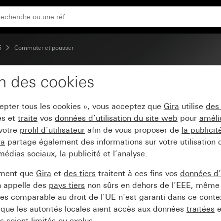
our affichage du statut de la chambre d’hôtel
5
Commuter et pousser
on des cookies
le 10 AX 250 V~ avec b
cepter tous les cookies », vous acceptez que
Gira
utilise
des
de la chambre d’hôtel
es et
traite
vos
données d’utilisation du site web
pour
améli
 votre
profil d’utilisateur
afin de vous proposer de
la publici
ra
partage également des informations sur votre utilisation
médias sociaux, la publicité et l’analyse.
ement que
Gira
et
des tiers
traitent à ces fins vos
données d’u
n appelle des
pays tiers
non sûrs en dehors de l’EEE, même 
s comparable au droit de l’UE n’est garanti dans ce context
que les autorités locales aient accès aux données
traitées
e
 soient limités ou exclus.