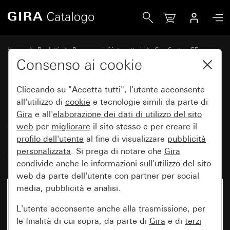
Gira Interruttore a bilanciere 10 AX 250 V~ con bilanciere 
Home
Prodotti
Programmi di interruttori
Gira System 55
Comando a interruttore e a pulsante
Consenso ai cookie
Cliccando su "Accetta tutti", l'utente acconsente
Interruttore a bilanciere 10 AX
all'utilizzo di
cookie
e tecnologie simili da parte di
Gira
e all'
elaborazione dei
dati di utilizzo del sito
250 V~ con bilanciere 2 moduli
web
per
migliorare
il sito stesso e per creare il
per l'indicatore di stato della
profilo dell'utente
al fine di visualizzare
pubblicità
camera d’albergo
personalizzata
. Si prega di notare che
Gira
condivide anche le informazioni sull'utilizzo del sito
web da parte dell'utente con partner per social
media, pubblicità e analisi.
L'utente acconsente anche alla trasmissione, per
le finalità di cui sopra, da parte di
Gira
e di
terzi