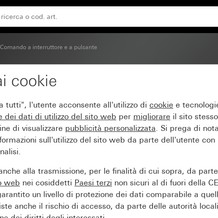
2 moduli per l&apos;indicatore di stato della camera d’alber
Comando a interruttore e a pulsante
i cookie
iere 10 AX 250 V~ con b
tutti", l'utente acconsente all'utilizzo di
cookie
e tecnologie
 della camera d’albergo
e dei
dati di utilizzo del sito web
per
migliorare
il sito stesso
ine di visualizzare
pubblicità personalizzata
. Si prega di no
ormazioni sull'utilizzo del sito web da parte dell'utente con
alisi.
nche alla trasmissione, per le finalità di cui sopra, da part
to web
nei cosiddetti
Paesi terzi
non sicuri al di fuori della C
arantito un livello di protezione dei dati comparabile a quel
iste anche il rischio di accesso, da parte delle autorità locali
e dei diritti degli interessati.