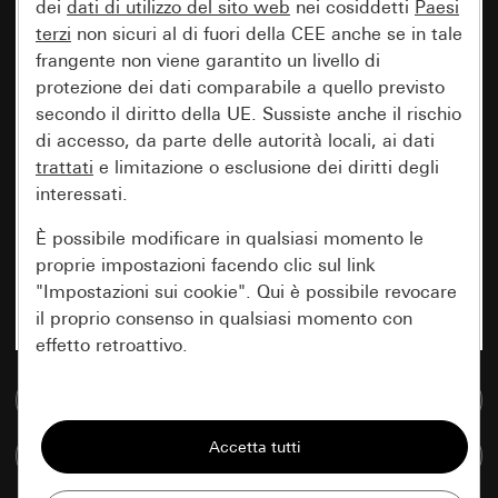
dei
dati di utilizzo del sito web
nei cosiddetti
Paesi
terzi
non sicuri al di fuori della CEE anche se in tale
frangente non viene garantito un livello di
protezione dei dati comparabile a quello previsto
secondo il diritto della UE. Sussiste anche il rischio
di accesso, da parte delle autorità locali, ai dati
trattati
e limitazione o esclusione dei diritti degli
interessati.
È possibile modificare in qualsiasi momento le
proprie impostazioni facendo clic sul link
"Impostazioni sui cookie". Qui è possibile revocare
il proprio consenso in qualsiasi momento con
effetto retroattivo.
Vai alla banca dati multimediale
Essenziali
Tutti i cookie necessari per poter mostrare la
Confronta articoli
pagina.