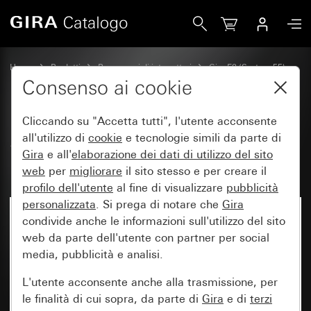
Gira Scatola di installazione Gira E2 per tipo di montaggio p
Home
Prodotti
Programmi di interruttori
Gira E2 (System 55)
Placca Gira E2 per montaggio piatto
Consenso ai cookie
Cliccando su "Accetta tutti", l'utente acconsente
Scatola di installazione Gira E2
all'utilizzo di
cookie
e tecnologie simili da parte di
Gira
e all'
elaborazione dei
dati di utilizzo del sito
per tipo di montaggio piatto
web
per
migliorare
il sito stesso e per creare il
profilo dell'utente
al fine di visualizzare
pubblicità
personalizzata
. Si prega di notare che
Gira
condivide anche le informazioni sull'utilizzo del sito
web da parte dell'utente con partner per social
media, pubblicità e analisi.
L'utente acconsente anche alla trasmissione, per
le finalità di cui sopra, da parte di
Gira
e di
terzi