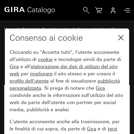
Gira Modulo tastiera a codice Keyless In
Home
Prodotti
Pezzi di ricambio
Sistema di citofonia Gira
Keyless In
Consenso ai cookie
Cliccando su "Accetta tutti", l'utente acconsente
Modulo tastiera a codice Keyless
all'utilizzo di
cookie
e tecnologie simili da parte di
Gira
e all'
elaborazione dei
dati di utilizzo del sito
In
web
per
migliorare
il sito stesso e per creare il
profilo dell'utente
al fine di visualizzare
pubblicità
personalizzata
. Si prega di notare che
Gira
condivide anche le informazioni sull'utilizzo del sito
web da parte dell'utente con partner per social
media, pubblicità e analisi.
L'utente acconsente anche alla trasmissione, per
le finalità di cui sopra, da parte di
Gira
e di
terzi