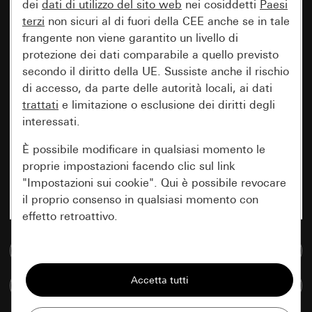
dei
dati di utilizzo del sito web
nei cosiddetti
Paesi
terzi
non sicuri al di fuori della CEE anche se in tale
frangente non viene garantito un livello di
protezione dei dati comparabile a quello previsto
secondo il diritto della UE. Sussiste anche il rischio
di accesso, da parte delle autorità locali, ai dati
trattati
e limitazione o esclusione dei diritti degli
interessati.
È possibile modificare in qualsiasi momento le
proprie impostazioni facendo clic sul link
"Impostazioni sui cookie". Qui è possibile revocare
il proprio consenso in qualsiasi momento con
effetto retroattivo.
Vai alla banca dati multimediale
Essenziali
Tutti i cookie necessari per poter mostrare la
Confronta articoli
pagina.