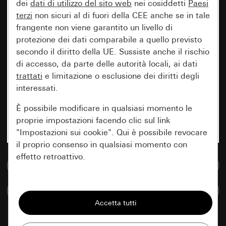
dei
dati di utilizzo del sito web
nei cosiddetti
Paesi
terzi
non sicuri al di fuori della CEE anche se in tale
frangente non viene garantito un livello di
protezione dei dati comparabile a quello previsto
secondo il diritto della UE. Sussiste anche il rischio
di accesso, da parte delle autorità locali, ai dati
trattati
e limitazione o esclusione dei diritti degli
interessati.
È possibile modificare in qualsiasi momento le
proprie impostazioni facendo clic sul link
"Impostazioni sui cookie". Qui è possibile revocare
il proprio consenso in qualsiasi momento con
effetto retroattivo.
Vai alla banca dati multimediale
Essenziali
Confronta articoli
Tutti i cookie necessari per poter mostrare la
pagina.