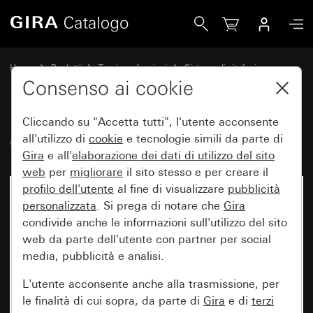
Gira Gateway IP SdC
Home
Prodotti
Tecnica e funzioni
Sistema di citofonia
Apparecchi di sistema Gira
Consenso ai cookie
Cliccando su "Accetta tutti", l'utente acconsente
Gateway IP SdC
all'utilizzo di
cookie
e tecnologie simili da parte di
Gira
e all'
elaborazione dei
dati di utilizzo del sito
web
per
migliorare
il sito stesso e per creare il
profilo dell'utente
al fine di visualizzare
pubblicità
Non più disponibile
personalizzata
. Si prega di notare che
Gira
condivide anche le informazioni sull'utilizzo del sito
web da parte dell'utente con partner per social
media, pubblicità e analisi.
L'utente acconsente anche alla trasmissione, per
le finalità di cui sopra, da parte di
Gira
e di
terzi