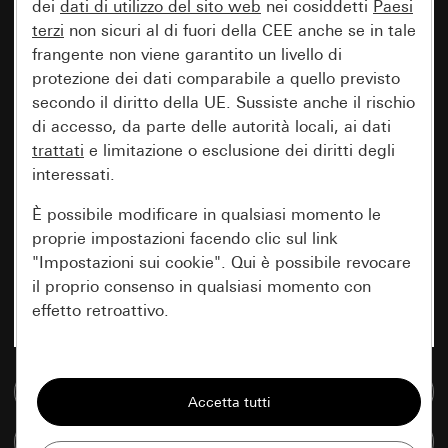
dei
dati di utilizzo del sito web
nei cosiddetti
Paesi
terzi
non sicuri al di fuori della CEE anche se in tale
frangente non viene garantito un livello di
protezione dei dati comparabile a quello previsto
secondo il diritto della UE. Sussiste anche il rischio
di accesso, da parte delle autorità locali, ai dati
trattati
e limitazione o esclusione dei diritti degli
interessati.
È possibile modificare in qualsiasi momento le
proprie impostazioni facendo clic sul link
"Impostazioni sui cookie". Qui è possibile revocare
il proprio consenso in qualsiasi momento con
effetto retroattivo.
Essenziali
Vai alla banca dati multimediale
Tutti i cookie necessari per poter mostrare la
pagina.
Confronta articoli