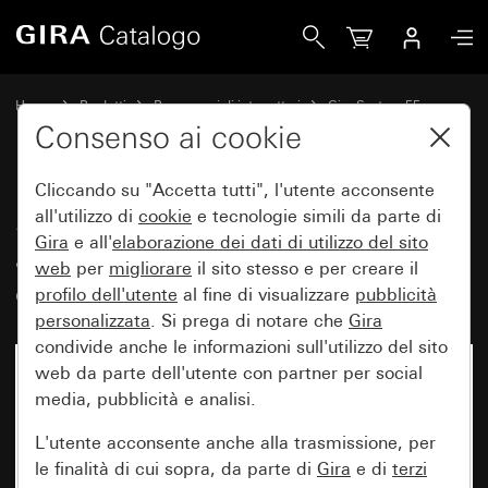
Gira Scatola di collegamento apparecchi Kaiser con bordo 
Home
Prodotti
Programmi di interruttori
Gira System 55
Accessori
Consenso ai cookie
Cliccando su "Accetta tutti", l'utente acconsente
Scatola di collegamento
all'utilizzo di
cookie
e tecnologie simili da parte di
Gira
e all'
elaborazione dei
dati di utilizzo del sito
apparecchi Kaiser con bordo di
web
per
migliorare
il sito stesso e per creare il
contenimento
profilo dell'utente
al fine di visualizzare
pubblicità
personalizzata
. Si prega di notare che
Gira
condivide anche le informazioni sull'utilizzo del sito
web da parte dell'utente con partner per social
media, pubblicità e analisi.
L'utente acconsente anche alla trasmissione, per
le finalità di cui sopra, da parte di
Gira
e di
terzi