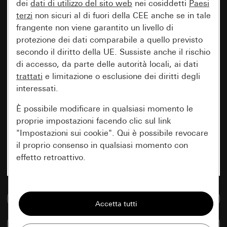
dei
dati di utilizzo del sito web
nei cosiddetti
Paesi
terzi
non sicuri al di fuori della CEE anche se in tale
frangente non viene garantito un livello di
protezione dei dati comparabile a quello previsto
secondo il diritto della UE. Sussiste anche il rischio
di accesso, da parte delle autorità locali, ai dati
trattati
e limitazione o esclusione dei diritti degli
interessati.
È possibile modificare in qualsiasi momento le
proprie impostazioni facendo clic sul link
"Impostazioni sui cookie". Qui è possibile revocare
il proprio consenso in qualsiasi momento con
effetto retroattivo.
Essenziali
Vai alla banca dati multimediale
Tutti i cookie necessari per poter mostrare la
pagina.
Confronta articoli