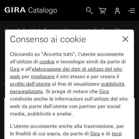
Gira Scatola di collegamento apparecchi Kaiser con bordo 
Home
Prodotti
Programmi di interruttori
Gira System 55
Accessori
Consenso ai cookie
Cliccando su "Accetta tutti", l'utente acconsente
Scatola di collegamento
all'utilizzo di
cookie
e tecnologie simili da parte di
Gira
e all'
elaborazione dei
dati di utilizzo del sito
apparecchi Kaiser con bordo di
web
per
migliorare
il sito stesso e per creare il
contenimento
profilo dell'utente
al fine di visualizzare
pubblicità
personalizzata
. Si prega di notare che
Gira
condivide anche le informazioni sull'utilizzo del sito
web da parte dell'utente con partner per social
media, pubblicità e analisi.
L'utente acconsente anche alla trasmissione, per
le finalità di cui sopra, da parte di
Gira
e di
terzi