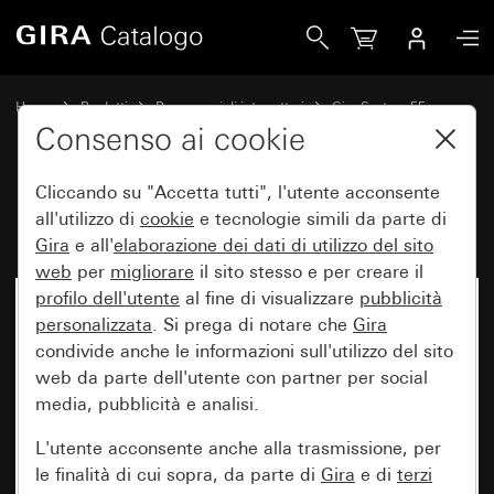
Gira Radio IP da incasso System 55
Home
Prodotti
Programmi di interruttori
Gira System 55
Sistemi audio
Consenso ai cookie
Cliccando su "Accetta tutti", l'utente acconsente
Radio IP da incasso System 55
all'utilizzo di
cookie
e tecnologie simili da parte di
Gira
e all'
elaborazione dei
dati di utilizzo del sito
web
per
migliorare
il sito stesso e per creare il
profilo dell'utente
al fine di visualizzare
pubblicità
personalizzata
. Si prega di notare che
Gira
condivide anche le informazioni sull'utilizzo del sito
web da parte dell'utente con partner per social
media, pubblicità e analisi.
L'utente acconsente anche alla trasmissione, per
le finalità di cui sopra, da parte di
Gira
e di
terzi