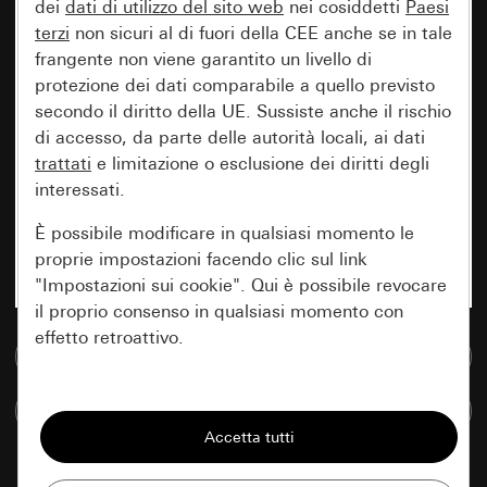
dei
dati di utilizzo del sito web
nei cosiddetti
Paesi
terzi
non sicuri al di fuori della CEE anche se in tale
frangente non viene garantito un livello di
protezione dei dati comparabile a quello previsto
secondo il diritto della UE. Sussiste anche il rischio
di accesso, da parte delle autorità locali, ai dati
trattati
e limitazione o esclusione dei diritti degli
interessati.
È possibile modificare in qualsiasi momento le
proprie impostazioni facendo clic sul link
"Impostazioni sui cookie". Qui è possibile revocare
il proprio consenso in qualsiasi momento con
effetto retroattivo.
Vai alla banca dati multimediale
Essenziali
Confronta articoli
Tutti i cookie necessari per poter mostrare la
pagina.