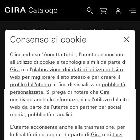
Gira Set di bilancieri 2 moduli (1+1) System 55
Home
Prodotti
Programmi di interruttori
Gira System 55
Set di bilancieri per sistemi bus
Consenso ai cookie
Cliccando su "Accetta tutti", l'utente acconsente
Set di bilancieri 2 moduli (1+1)
all'utilizzo di
cookie
e tecnologie simili da parte di
Gira
e all'
elaborazione dei
dati di utilizzo del sito
System 55
web
per
migliorare
il sito stesso e per creare il
profilo dell'utente
al fine di visualizzare
pubblicità
personalizzata
. Si prega di notare che
Gira
condivide anche le informazioni sull'utilizzo del sito
web da parte dell'utente con partner per social
media, pubblicità e analisi.
L'utente acconsente anche alla trasmissione, per
le finalità di cui sopra, da parte di
Gira
e di
terzi