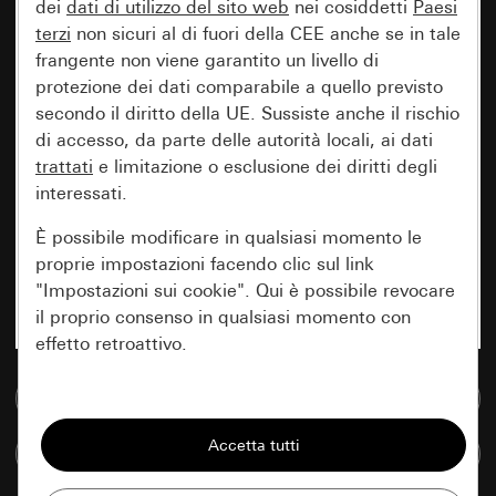
dei
dati di utilizzo del sito web
nei cosiddetti
Paesi
terzi
non sicuri al di fuori della CEE anche se in tale
frangente non viene garantito un livello di
protezione dei dati comparabile a quello previsto
secondo il diritto della UE. Sussiste anche il rischio
di accesso, da parte delle autorità locali, ai dati
trattati
e limitazione o esclusione dei diritti degli
interessati.
È possibile modificare in qualsiasi momento le
proprie impostazioni facendo clic sul link
"Impostazioni sui cookie". Qui è possibile revocare
il proprio consenso in qualsiasi momento con
effetto retroattivo.
Vai alla banca dati multimediale
Essenziali
Tutti i cookie necessari per poter mostrare la
Confronta articoli
pagina.