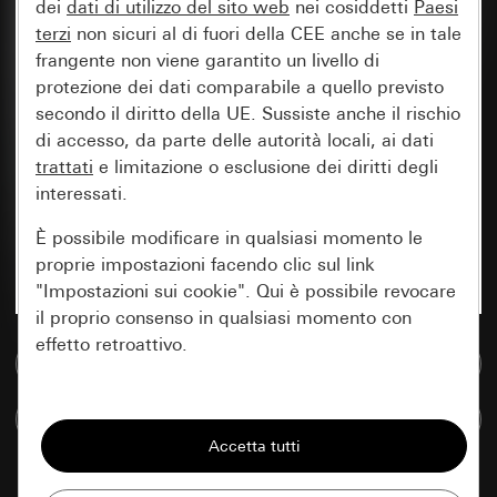
dei
dati di utilizzo del sito web
nei cosiddetti
Paesi
terzi
non sicuri al di fuori della CEE anche se in tale
frangente non viene garantito un livello di
protezione dei dati comparabile a quello previsto
secondo il diritto della UE. Sussiste anche il rischio
di accesso, da parte delle autorità locali, ai dati
trattati
e limitazione o esclusione dei diritti degli
interessati.
È possibile modificare in qualsiasi momento le
proprie impostazioni facendo clic sul link
"Impostazioni sui cookie". Qui è possibile revocare
il proprio consenso in qualsiasi momento con
effetto retroattivo.
Vai alla banca dati multimediale
Essenziali
Confronta articoli
Tutti i cookie necessari per poter mostrare la
pagina.