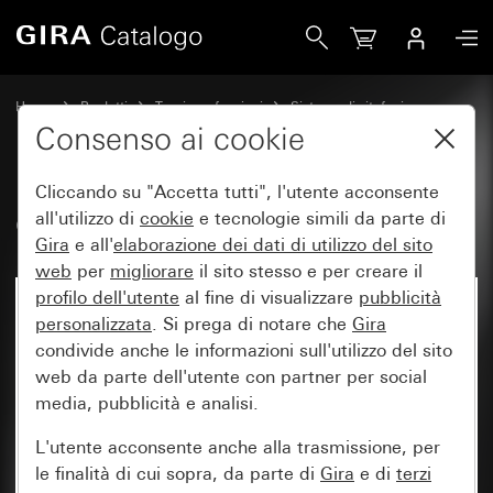
Gira Gira G1 24 V
Home
Prodotti
Tecnica e funzioni
Sistema di citofonia
Citofoni interni Gira
Consenso ai cookie
Cliccando su "Accetta tutti", l'utente acconsente
Gira G1 24 V
all'utilizzo di
cookie
e tecnologie simili da parte di
Gira
e all'
elaborazione dei
dati di utilizzo del sito
web
per
migliorare
il sito stesso e per creare il
profilo dell'utente
al fine di visualizzare
pubblicità
Non più disponibile
personalizzata
. Si prega di notare che
Gira
condivide anche le informazioni sull'utilizzo del sito
web da parte dell'utente con partner per social
media, pubblicità e analisi.
L'utente acconsente anche alla trasmissione, per
le finalità di cui sopra, da parte di
Gira
e di
terzi