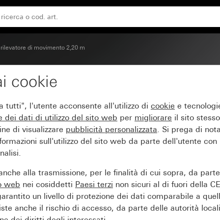
d per KNX System 55
 rilevatore di movimento 2,20 m
i cookie
ore di movimento 2,20 
tutti", l'utente acconsente all'utilizzo di
cookie
e tecnologie
e dei
dati di utilizzo del sito web
per
migliorare
il sito stesso
ine di visualizzare
pubblicità personalizzata
. Si prega di no
ormazioni sull'utilizzo del sito web da parte dell'utente con
alisi.
nche alla trasmissione, per le finalità di cui sopra, da part
to web
nei cosiddetti
Paesi terzi
non sicuri al di fuori della C
arantito un livello di protezione dei dati comparabile a quel
iste anche il rischio di accesso, da parte delle autorità locali
e dei diritti degli interessati.