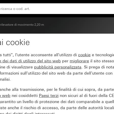
d per KNX System 55
 rilevatore di movimento 2,20 m
i cookie
ore di movimento 2,20 
tutti", l'utente acconsente all'utilizzo di
cookie
e tecnologie
e dei
dati di utilizzo del sito web
per
migliorare
il sito stesso
ine di visualizzare
pubblicità personalizzata
. Si prega di no
ormazioni sull'utilizzo del sito web da parte dell'utente con
alisi.
nche alla trasmissione, per le finalità di cui sopra, da part
to web
nei cosiddetti
Paesi terzi
non sicuri al di fuori della C
arantito un livello di protezione dei dati comparabile a quel
iste anche il rischio di accesso, da parte delle autorità locali
e dei diritti degli interessati.