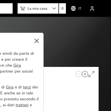
La mia casa
0
IT
e
 simili da parte di
 e per creare il
tare che
Gira
 partner per social
e di
Gira
e di
terzi
dei
EE anche se in tale
lo previsto secondo il
, ai dati
trattati
e