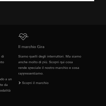
TXT
 delle mansioni
e ora della visita,
 delle
 delle
sioni
Download
sioni
Il marchio Gira
 di
Siamo quelli degli interruttori. Ma siamo
PDF
, 47.92 MB
nto
anche molto di più. Scopri qui cosa
andard, copia da
andard, copia da
rende speciale il nostro marchio e cosa
a GDPR
a GDPR
rappresentiamo.
ndo a un
Scopri il marchio
te da
odalità
Download
ioni per l'attivazione
 da parte del