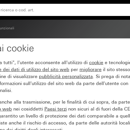
funzionali
i cookie
ento 1,10 m per Gira On
tutti", l'utente acconsente all'utilizzo di
cookie
e tecnologie
e dei
dati di utilizzo del sito web
per
migliorare
il sito stesso
ine di visualizzare
pubblicità personalizzata
. Si prega di no
ormazioni sull'utilizzo del sito web da parte dell'utente con
alisi.
nche alla trasmissione, per le finalità di cui sopra, da part
to web
nei cosiddetti
Paesi terzi
non sicuri al di fuori della C
arantito un livello di protezione dei dati comparabile a quel
iste anche il rischio di accesso, da parte delle autorità locali
e dei diritti degli interessati.