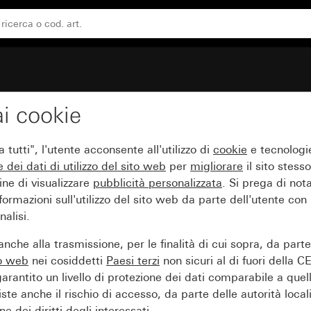
ntrale Gira Standard 55
i cookie
 placca 2 moduli senza c
tutti", l'utente acconsente all'utilizzo di
cookie
e tecnologie
e dei
dati di utilizzo del sito web
per
migliorare
il sito stesso
ine di visualizzare
pubblicità personalizzata
. Si prega di no
ormazioni sull'utilizzo del sito web da parte dell'utente con
alisi.
nche alla trasmissione, per le finalità di cui sopra, da part
to web
nei cosiddetti
Paesi terzi
non sicuri al di fuori della C
arantito un livello di protezione dei dati comparabile a quel
iste anche il rischio di accesso, da parte delle autorità locali
e dei diritti degli interessati.