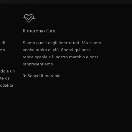
 delle mansioni
e ora della visita,
 delle
Download
 delle
Il marchio Gira
sioni
 di
Siamo quelli degli interruttori. Ma siamo
nto
anche molto di più. Scopri qui cosa
sioni
rende speciale il nostro marchio e cosa
rappresentiamo.
ndo a un
Scopri il marchio
te da
andard, copia da
andard, copia da
odalità
a GDPR
a GDPR
ioni per l'attivazione
 da parte del