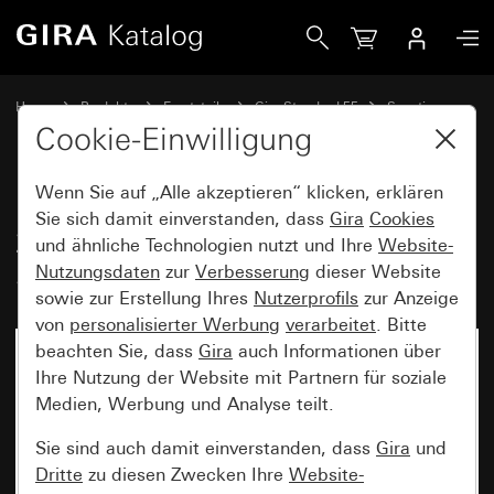
Gira Mittelsteg für Abdeckrahmen 2fach ohne Mittelsteg G
Home
Produkte
Ersatzteile
Gira Standard 55
Sonstiges
Cookie-Einwilligung
Wenn Sie auf „Alle akzeptieren“ klicken, erklären
Mittelsteg für Abdeckrahmen
Sie sich damit einverstanden, dass
Gira
Cookies
2fach ohne Mittelsteg Gira
und ähnliche Technologien nutzt und Ihre
Website-
Standard 55
Nutzungsdaten
zur
Verbesserung
dieser Website
sowie zur Erstellung Ihres
Nutzerprofils
zur Anzeige
von
personalisierter Werbung
verarbeitet
. Bitte
beachten Sie, dass
Gira
auch Informationen über
Ihre Nutzung der Website mit Partnern für soziale
Medien, Werbung und Analyse teilt.
Sie sind auch damit einverstanden, dass
Gira
und
Dritte
zu diesen Zwecken Ihre
Website-