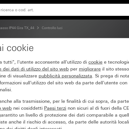
levatore di movimento 1,10 m Komfort
ncasso IP44 Gira TX_44
Controllo luci
i cookie
 innestabile per panello
tutti", l'utente acconsente all'utilizzo di
cookie
e tecnologie
omfort
e dei
dati di utilizzo del sito web
per
migliorare
il sito stesso
ine di visualizzare
pubblicità personalizzata
. Si prega di no
ormazioni sull'utilizzo del sito web da parte dell'utente con
alisi.
nche alla trasmissione, per le finalità di cui sopra, da part
to web
nei cosiddetti
Paesi terzi
non sicuri al di fuori della C
arantito un livello di protezione dei dati comparabile a quel
iste anche il rischio di accesso, da parte delle autorità locali
e dei diritti degli interessati.