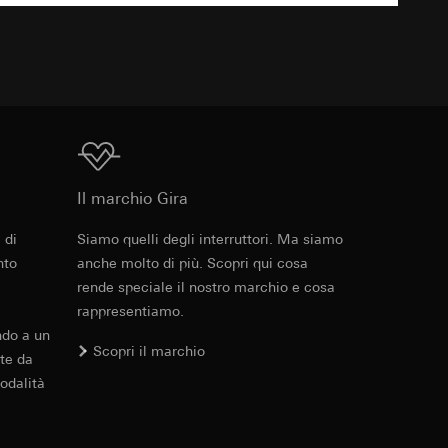
TXT
 delle mansioni
e ora della visita,
 delle
 dotazione
 delle
i in dotazione.
sioni
 in dotazione.
Download
sioni
Il marchio Gira
 di
Siamo quelli degli interruttori. Ma siamo
Cod. art. 1353 ..

nto
anche molto di più. Scopri qui cosa
1354 ..

andard, copia da
1356 ..
andard, copia da
rende speciale il nostro marchio e cosa
a GDPR
a GDPR
rappresentiamo.
PDF
, 143.21 KB
ndo a un
Scopri il marchio
te da
odalità
Download
ioni per l'attivazione
 da parte del