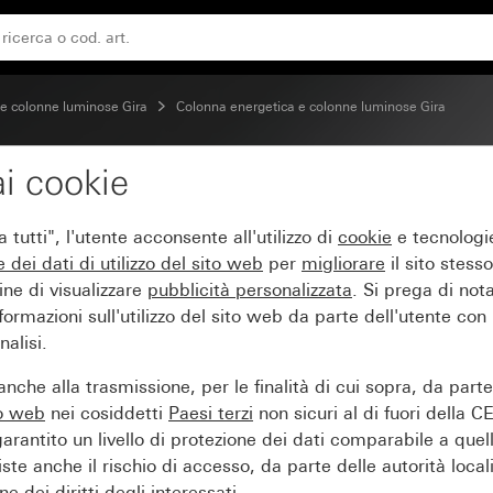
400 mm senza moduli
 e colonne luminose Gira
Colonna energetica e colonne luminose Gira
i cookie
ira con 4 unità vuote,
tutti", l'utente acconsente all'utilizzo di
cookie
e tecnologie
e dei
dati di utilizzo del sito web
per
migliorare
il sito stesso
ine di visualizzare
pubblicità personalizzata
. Si prega di no
ormazioni sull'utilizzo del sito web da parte dell'utente con
alisi.
nche alla trasmissione, per le finalità di cui sopra, da part
to web
nei cosiddetti
Paesi terzi
non sicuri al di fuori della C
arantito un livello di protezione dei dati comparabile a quel
iste anche il rischio di accesso, da parte delle autorità locali
e dei diritti degli interessati.