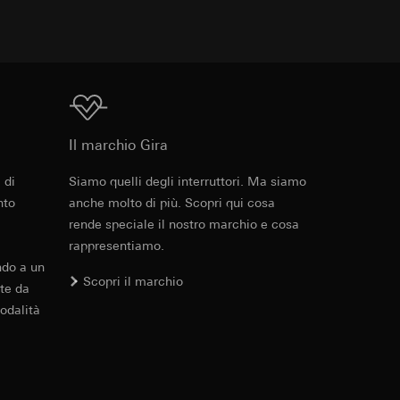
 delle mansioni
e ora della visita,
 delle
 delle
Download
sioni
Il marchio Gira
sioni
 di
Siamo quelli degli interruttori. Ma siamo
nto
anche molto di più. Scopri qui cosa
rende speciale il nostro marchio e cosa
andard, copia da
rappresentiamo.
andard, copia da
a GDPR
ndo a un
a GDPR
Scopri il marchio
te da
odalità
ioni per l'attivazione
 da parte del