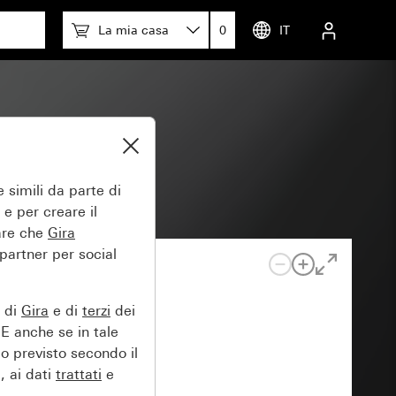
La mia casa
0
IT
 simili da parte di
 e per creare il
tare che
Gira
 partner per social
e di
Gira
e di
terzi
dei
EE anche se in tale
lo previsto secondo il
, ai dati
trattati
e