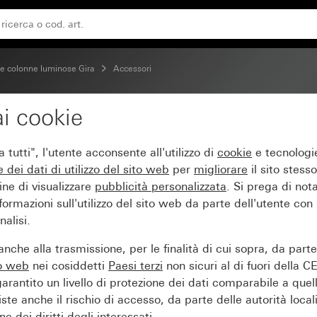
 e colonne luminose Gira
Accessori
i cookie
tutti", l'utente acconsente all'utilizzo di
cookie
e tecnologie
e dei
dati di utilizzo del sito web
per
migliorare
il sito stesso
ine di visualizzare
pubblicità personalizzata
. Si prega di no
ormazioni sull'utilizzo del sito web da parte dell'utente con
alisi.
nche alla trasmissione, per le finalità di cui sopra, da part
to web
nei cosiddetti
Paesi terzi
non sicuri al di fuori della C
arantito un livello di protezione dei dati comparabile a quel
iste anche il rischio di accesso, da parte delle autorità locali
e dei diritti degli interessati.