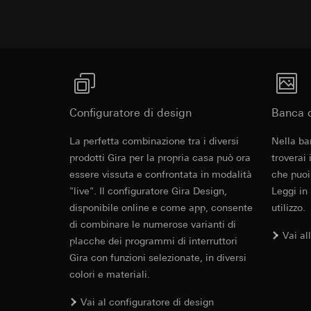
campagne
Base giuridica e int
Destinatari:
Reparti
Categorie di dati pe
Utilizzo del serv
Trasferimento verso
informazioni sull'ap
telecomunicazion
Durata dei cookie:
Base giuridica e int
Trattamento succe
Utilizzo del serv
Destinatari:
telecomunicazion
Reparti interni,
Trattamento succe
Google Ireland L
Configuratore di design
Banca d
Destinatari:
Per informazioni 
Reparti interni,
https://business.
La perfetta combinazione tra i diversi
Nella ba
Pinterest, Inc. (
Trasferimento verso
prodotti Gira per la propria casa può ora
troverai
Trasferimento verso
Paese terzo: US
essere vissuta e confrontata in modalità
che puoi
Paese terzo: US
Decisione di ade
"live". Il configuratore Gira Design,
Leggi in
Decisione di ade
richiedere in bas
disponibile online e come app, consente
utilizzo.
richiedere in bas
Durata dei cookie:
di combinare le numerose varianti di
Durata dei cookie:
Vai al
placche dei programmi di interruttori
Vimeo
Gira con funzioni selezionate, in diversi
LinkedIn Ins
colori e materiali.
Finalità del trattam
Finalità del trattam
Categorie di dati pe
di inserzioni pubbli
Vai al configuratore di design
Sito del cliente 