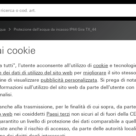
cqua
Protezione dall'acqua da incasso IP44 Gira TX_44
i cookie
ra intonaco 6 moduli
tutti", l'utente acconsente all'utilizzo di
cookie
e tecnologie
e dei
dati di utilizzo del sito web
per
migliorare
il sito stesso
ine di visualizzare
pubblicità personalizzata
. Si prega di no
ormazioni sull'utilizzo del sito web da parte dell'utente con
alisi.
nche alla trasmissione, per le finalità di cui sopra, da part
to web
nei cosiddetti
Paesi terzi
non sicuri al di fuori della C
arantito un livello di protezione dei dati comparabile a quel
iste anche il rischio di accesso, da parte delle autorità locali
e dei diritti degli interessati.