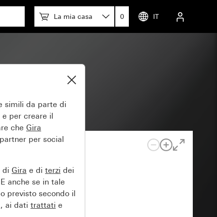
La mia casa
0
IT
 simili da parte di
 e per creare il
tare che
Gira
 partner per social
e di
Gira
e di
terzi
dei
EE anche se in tale
lo previsto secondo il
, ai dati
trattati
e